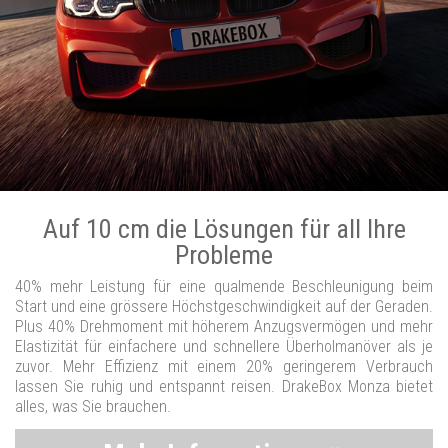
Auf 10 cm die Lösungen für all Ihre
Probleme
40% mehr Leistung für eine qualmende Beschleunigung beim
Start und eine grössere Höchstgeschwindigkeit auf der Geraden.
Plus 40% Drehmoment mit höherem Anzugsvermögen und mehr
Elastizität für einfachere und schnellere Überholmanöver als je
zuvor. Mehr Effizienz mit einem 20% geringerem Verbrauch
lassen Sie ruhig und entspannt reisen. DrakeBox Monza bietet
alles, was Sie brauchen.