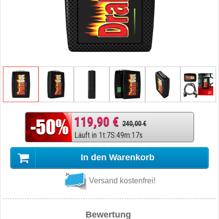
119,90 €
240,00 €
Läuft in
1
t
:
7
S
:
49
m
:
16
s
In den Warenkorb
Versand kostenfrei!
Bewertung