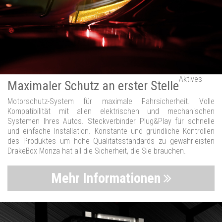
Aktives
Maximaler Schutz an erster Stelle
Motorschutz-System für maximale Fahrsicherheit. Volle
Kompatibilität mit allen elektrischen und mechanischen
Systemen Ihres Autos. Steckverbinder Plug&Play für schnelle
und einfache Installation. Konstante und gründliche Kontrollen
des Produktes um hohe Qualitätsstandards zu gewährleisten
DrakeBox Monza hat all die Sicherheit, die Sie brauchen.
Mehr Informationen