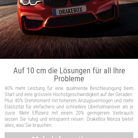
Auf 10 cm die Lösungen für all Ihre
Probleme
40% mehr Leistung für eine qualmende Beschleunigung beim
Start und eine grössere Höchstgeschwindigkeit auf der Geraden.
Plus 40% Drehmoment mit höherem Anzugsvermögen und mehr
Elastizität für einfachere und schnellere Überholmanöver als je
zuvor. Mehr Effizienz mit einem 20% geringerem Verbrauch
lassen Sie ruhig und entspannt reisen. DrakeBox Monza bietet
alles, was Sie brauchen.