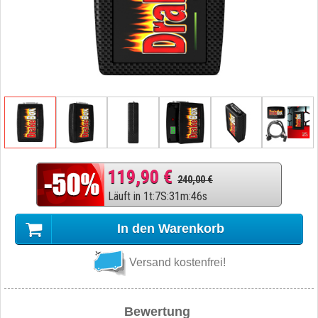
119,90 €
240,00 €
Läuft in
1
t
:
7
S
:
31
m
:
45
s
In den Warenkorb
Versand kostenfrei!
Bewertung