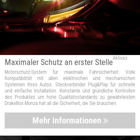
Aktives
Maximaler Schutz an erster Stelle
Motorschutz-System für maximale Fahrsicherheit. Volle
Kompatibilität mit allen elektrischen und mechanischen
Systemen Ihres Autos. Steckverbinder Plug&Play für schnelle
und einfache Installation. Konstante und gründliche Kontrollen
des Produktes um hohe Qualitätsstandards zu gewährleisten
DrakeBox Monza hat all die Sicherheit, die Sie brauchen.
Mehr Informationen