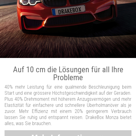
Auf 10 cm die Lösungen für all Ihre
Probleme
40% mehr Leistung für eine qualmende Beschleunigung beim
Start und eine grössere Höchstgeschwindigkeit auf der Geraden.
Plus 40% Drehmoment mit höherem Anzugsvermögen und mehr
Elastizität für einfachere und schnellere Überholmanöver als je
zuvor. Mehr Effizienz mit einem 20% geringerem Verbrauch
lassen Sie ruhig und entspannt reisen. DrakeBox Monza bietet
alles, was Sie brauchen.