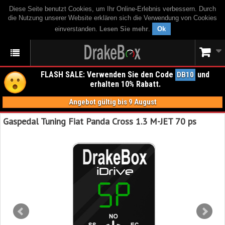
Diese Seite benutzt Cookies, um Ihr Online-Erlebnis verbessern. Durch
die Nutzung unserer Website erklären sich die Verwendung von Cookies
einverstanden.
Lesen Sie mehr
.
Ok
FLASH SALE: Verwenden Sie den Code
und
DB10
erhalten 10% Rabatt.
Angebot gültig bis 9 August
Gaspedal Tuning Fiat Panda Cross 1.3 M-JET 70 ps