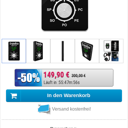
149,90 €
300,00 €
Läuft in
:
5
S
:
47
m
:
55
s
In den Warenkorb
Versand kostenfrei!