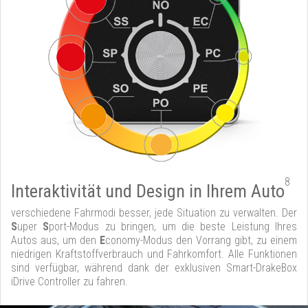
8
Interaktivität und Design in Ihrem Auto
verschiedene Fahrmodi besser, jede Situation zu verwalten. Der
S
uper
S
port-Modus zu bringen, um die beste Leistung Ihres
Autos aus, um den
E
conomy-Modus den Vorrang gibt, zu einem
niedrigen Kraftstoffverbrauch und Fahrkomfort. Alle Funktionen
sind verfügbar, während dank der exklusiven Smart-DrakeBox
iDrive Controller zu fahren.