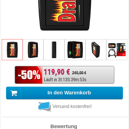
119,90 €
240,00 €
Läuft in
3
t
:
13
S
:
39
m
:
52
s
In den Warenkorb
Versand kostenfrei!
Bewertung