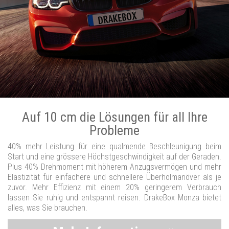
Auf 10 cm die Lösungen für all Ihre
Probleme
40% mehr Leistung für eine qualmende Beschleunigung beim
Start und eine grössere Höchstgeschwindigkeit auf der Geraden.
Plus 40% Drehmoment mit höherem Anzugsvermögen und mehr
Elastizität für einfachere und schnellere Überholmanöver als je
zuvor. Mehr Effizienz mit einem 20% geringerem Verbrauch
lassen Sie ruhig und entspannt reisen. DrakeBox Monza bietet
alles, was Sie brauchen.