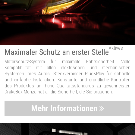
Aktives
Maximaler Schutz an erster Stelle
Motorschutz-System für maximale Fahrsicherheit. Volle
Kompatibilität mit allen elektrischen und mechanischen
Systemen Ihres Autos. Steckverbinder Plug&Play für schnelle
und einfache Installation. Konstante und gründliche Kontrollen
des Produktes um hohe Qualitätsstandards zu gewährleisten
DrakeBox Monza hat all die Sicherheit, die Sie brauchen.
Mehr Informationen