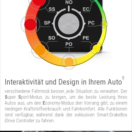
8
Interaktivität und Design in Ihrem Auto
verschiedene Fahrmodi besser, jede Situation zu verwalten. Der
S
uper
S
port-Modus zu bringen, um die beste Leistung Ihres
Autos aus, um den
E
conomy-Modus den Vorrang gibt, zu einem
niedrigen Kraftstoffverbrauch und Fahrkomfort. Alle Funktionen
sind verfügbar, während dank der exklusiven Smart-DrakeBox
iDrive Controller zu fahren.