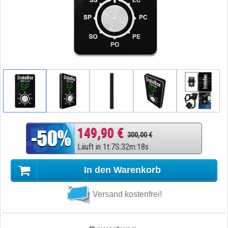
149,90 €
300,00 €
Läuft in
1
t
:
7
S
:
32
m
:
17
s
In den Warenkorb
Versand kostenfrei!