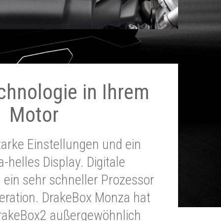
chnologie in Ihrem
Motor
tarke Einstellungen und ein
a-helles Display. Digitale
 ein sehr schneller Prozessor
neration. DrakeBox Monza hat
DrakeBox2 außergewöhnlich