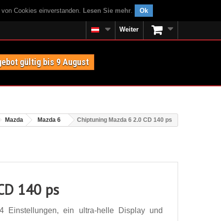
g von Cookies einverstanden.
Lesen Sie mehr
.
Ok
Weiter
ebot gültig bis 9 August
Mazda
Mazda 6
Chiptuning Mazda 6 2.0 CD 140 ps
 CD 140 ps
Einstellungen, ein ultra-helle Display und