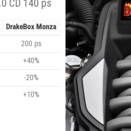
.0 CD 140 ps
DrakeBox Monza
200 ps
+40%
-20%
+10%