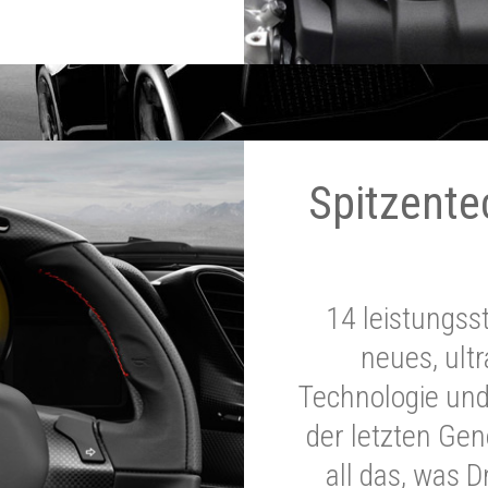
Spitzente
14 leistungss
neues, ultr
Technologie und
der letzten Ge
all das, was 