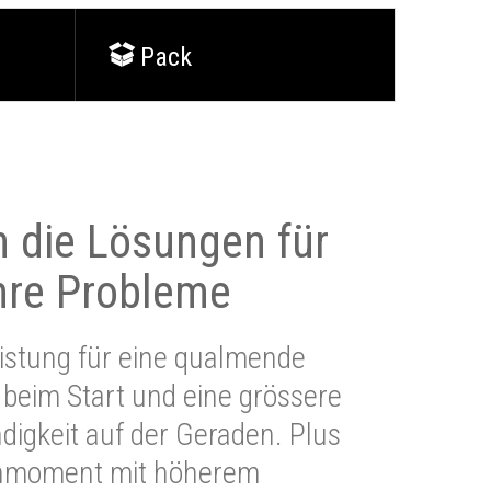
Pack
 die Lösungen für
Ihre Probleme
stung für eine qualmende
beim Start und eine grössere
igkeit auf der Geraden. Plus
hmoment mit höherem