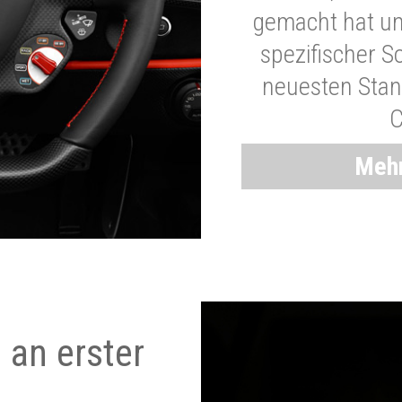
gemacht hat und
spezifischer S
neuesten Stand
C
Mehr
 an erster