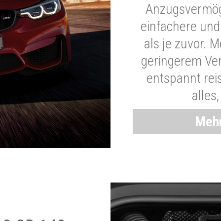
Anzugsvermöge
einfachere und
als je zuvor. 
geringerem Ver
entspannt rei
alles
Mehr