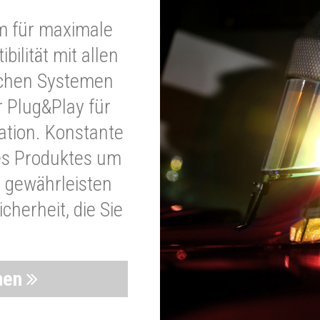
m für maximale
bilität mit allen
schen Systemen
r Plug&Play für
lation. Konstante
es Produktes um
 gewährleisten
cherheit, die Sie
nen