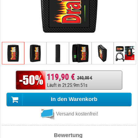
119,90 €
240,00 €
Läuft in
2
t
:
2
S
:
9
m
:
50
s
In den Warenkorb
Versand kostenfrei!
Bewertung