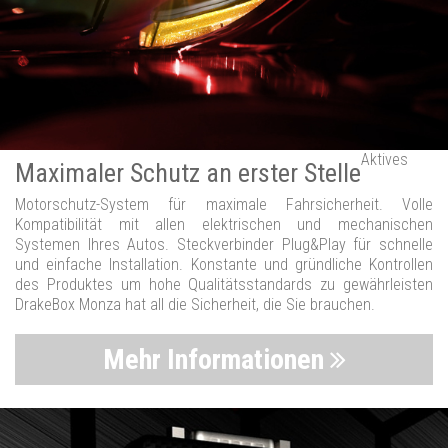
Aktives
Maximaler Schutz an erster Stelle
Motorschutz-System für maximale Fahrsicherheit. Volle
Kompatibilität mit allen elektrischen und mechanischen
Systemen Ihres Autos. Steckverbinder Plug&Play für schnelle
und einfache Installation. Konstante und gründliche Kontrollen
des Produktes um hohe Qualitätsstandards zu gewährleisten
DrakeBox Monza hat all die Sicherheit, die Sie brauchen.
Mehr Informationen