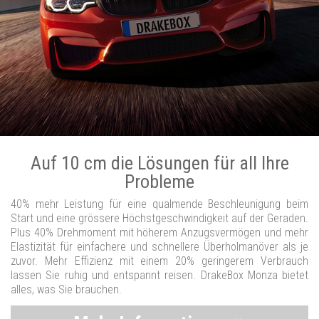
Auf 10 cm die Lösungen für all Ihre
Probleme
40% mehr Leistung für eine qualmende Beschleunigung beim
Start und eine grössere Höchstgeschwindigkeit auf der Geraden.
Plus 40% Drehmoment mit höherem Anzugsvermögen und mehr
Elastizität für einfachere und schnellere Überholmanöver als je
zuvor. Mehr Effizienz mit einem 20% geringerem Verbrauch
lassen Sie ruhig und entspannt reisen. DrakeBox Monza bietet
alles, was Sie brauchen.