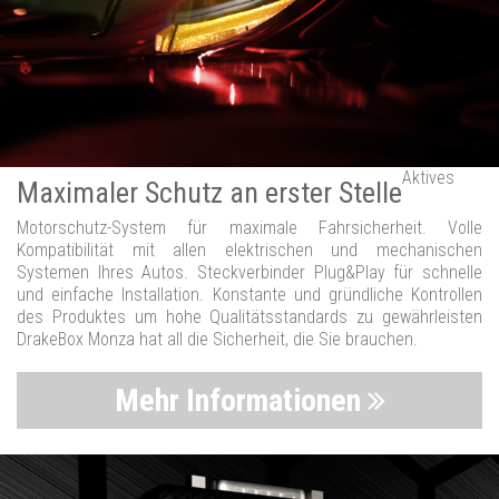
Aktives
Maximaler Schutz an erster Stelle
Motorschutz-System für maximale Fahrsicherheit. Volle
Kompatibilität mit allen elektrischen und mechanischen
Systemen Ihres Autos. Steckverbinder Plug&Play für schnelle
und einfache Installation. Konstante und gründliche Kontrollen
des Produktes um hohe Qualitätsstandards zu gewährleisten
DrakeBox Monza hat all die Sicherheit, die Sie brauchen.
Mehr Informationen