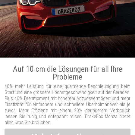
Auf 10 cm die Lösungen für all Ihre
Probleme
40% mehr Leistung für eine qualmende Beschleunigung beim
Start und eine grössere Höchstgeschwindigkeit auf der Geraden.
Plus 40% Drehmoment mit höherem Anzugsvermögen und mehr
Elastizität für einfachere und schnellere Überholmanöver als je
zuvor. Mehr Effizienz mit einem 20% geringerem Verbrauch
lassen Sie ruhig und entspannt reisen. DrakeBox Monza bietet
alles, was Sie brauchen.