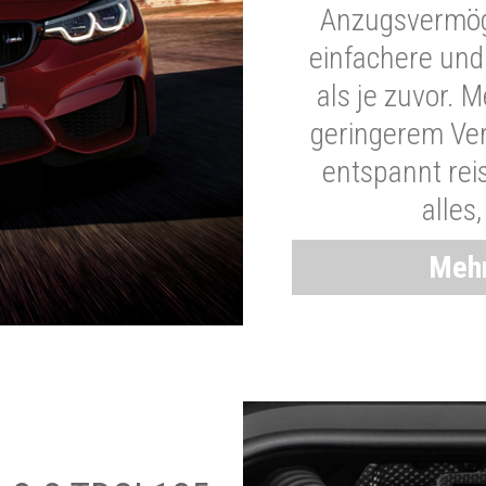
Anzugsvermöge
einfachere und
als je zuvor. 
geringerem Ver
entspannt rei
alles
Mehr