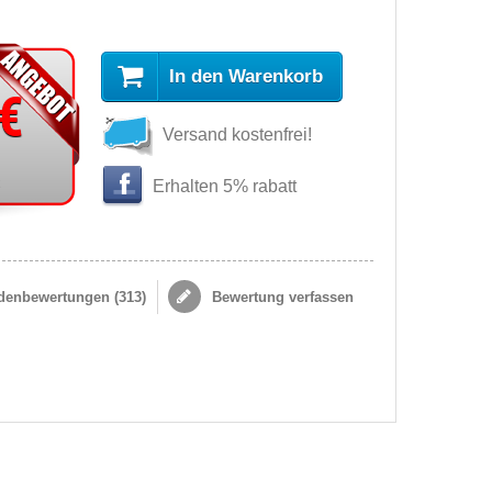
In den Warenkorb
 €
Versand kostenfrei!
s
Erhalten 5% rabatt
enbewertungen (
313
)
Bewertung verfassen