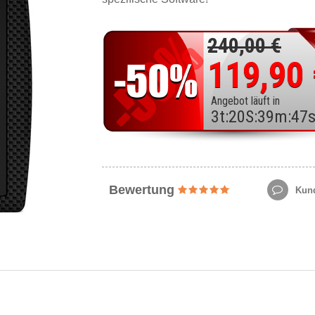
240,00 €
119,90
Angebot läuft in
3
t
:
20
S
:
39
m
:
46
Bewertung
Kund