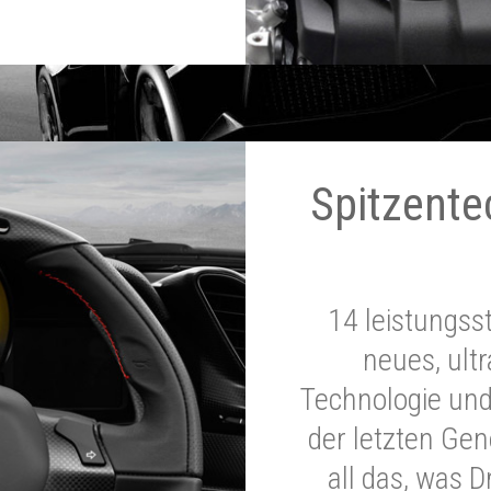
Spitzente
14 leistungss
neues, ultr
Technologie und
der letzten Ge
all das, was 