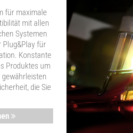
m für maximale
bilität mit allen
schen Systemen
r Plug&Play für
lation. Konstante
es Produktes um
 gewährleisten
cherheit, die Sie
nen