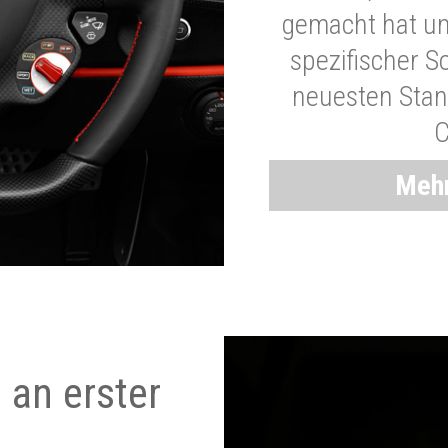
gemacht hat und
spezifischer S
neuesten Stand
C
Mehr
 an erster