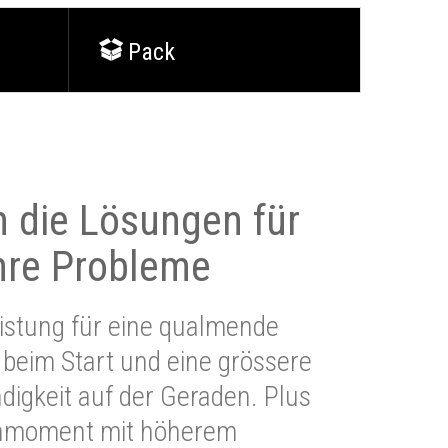
Pack
 die Lösungen für
Ihre Probleme
stung für eine qualmende
beim Start und eine grössere
igkeit auf der Geraden. Plus
hmoment mit höherem