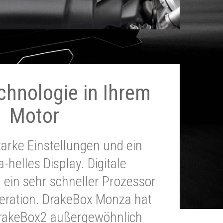
chnologie in Ihrem
Motor
tarke Einstellungen und ein
a-helles Display. Digitale
 ein sehr schneller Prozessor
neration. DrakeBox Monza hat
DrakeBox2 außergewöhnlich