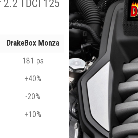
 2.2 TDCI 125
DrakeBox Monza
181 ps
+40%
-20%
+10%