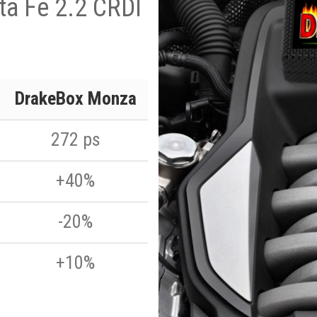
ta Fe 2.2 CRDI
DrakeBox Monza
272 ps
+40%
-20%
+10%