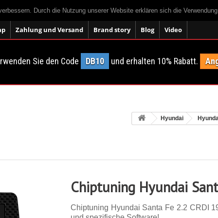
 verbessern. Durch die Nutzung unserer Website erklären sich die Verwendun
ap
Zahlung und Versand
Brand story
Blog
Video
erwenden Sie den Code
DB10
und erhalten 10% Rabatt.
Ang
Hyundai
Hyunda
Chiptuning Hyundai Sant
Chiptuning Hyundai Santa Fe 2.2 CRDI 197 
und spezifische Software!