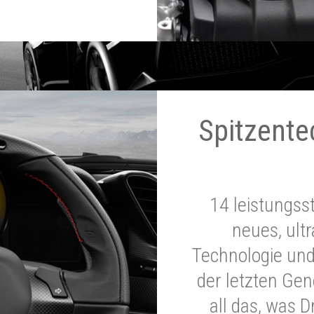
Spitzente
14 leistungss
neues, ultr
Technologie und
der letzten Ge
all das, was 