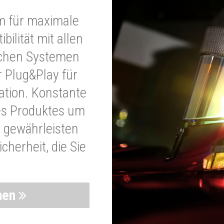
m für maximale
bilität mit allen
schen Systemen
r Plug&Play für
lation. Konstante
es Produktes um
 gewährleisten
cherheit, die Sie
nen