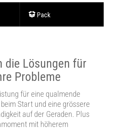
Pack
 die Lösungen für
Ihre Probleme
stung für eine qualmende
beim Start und eine grössere
igkeit auf der Geraden. Plus
hmoment mit höherem