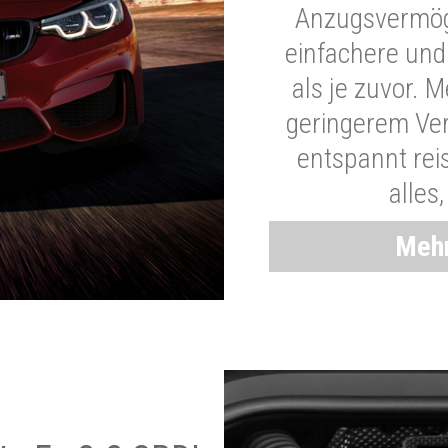
Anzugsvermöge
einfachere und
als je zuvor. 
geringerem Ver
entspannt rei
alles
Mehr