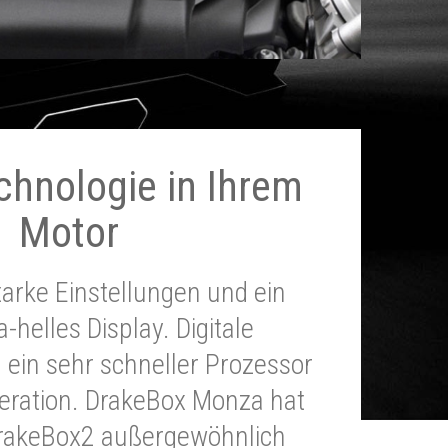
chnologie in Ihrem
Motor
tarke Einstellungen und ein
a-helles Display. Digitale
 ein sehr schneller Prozessor
neration. DrakeBox Monza hat
DrakeBox2 außergewöhnlich