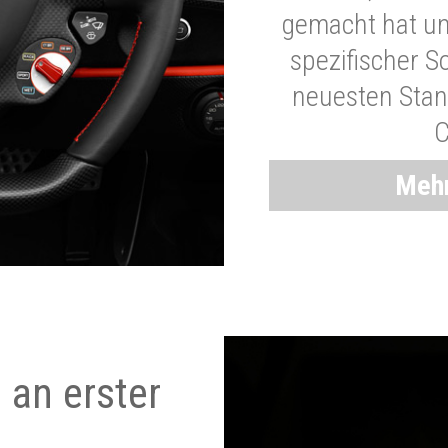
gemacht hat und
spezifischer S
neuesten Stand
C
Mehr
 an erster