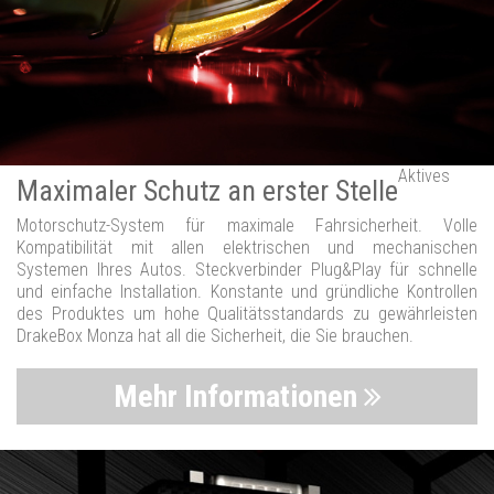
Aktives
Maximaler Schutz an erster Stelle
Motorschutz-System für maximale Fahrsicherheit. Volle
Kompatibilität mit allen elektrischen und mechanischen
Systemen Ihres Autos. Steckverbinder Plug&Play für schnelle
und einfache Installation. Konstante und gründliche Kontrollen
des Produktes um hohe Qualitätsstandards zu gewährleisten
DrakeBox Monza hat all die Sicherheit, die Sie brauchen.
Mehr Informationen