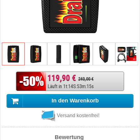
119,90 €
240,00 €
Läuft in
1
t
:
14
S
:
53
m
:
14
s
In den Warenkorb
Versand kostenfrei!
Bewertung