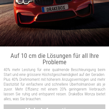
Auf 10 cm die Lösungen für all Ihre
Probleme
40% mehr Leistung für eine qualmende Beschleunigung beim
Start und eine grössere Höchstgeschwindigkeit auf der Geraden.
Plus 40% Drehmoment mit höherem Anzugsvermögen und mehr
Elastizität für einfachere und schnellere Überholmanöver als je
zuvor. Mehr Effizienz mit einem 20% geringerem Verbrauch
lassen Sie ruhig und entspannt reisen. DrakeBox Monza bietet
alles, was Sie brauchen.