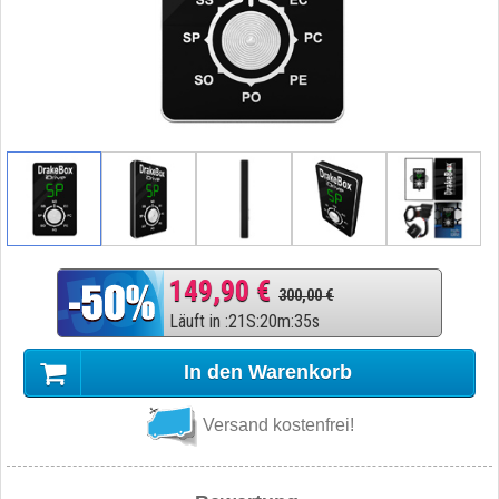
149,90 €
300,00 €
Läuft in
:
21
S
:
20
m
:
34
s
In den Warenkorb
Versand kostenfrei!