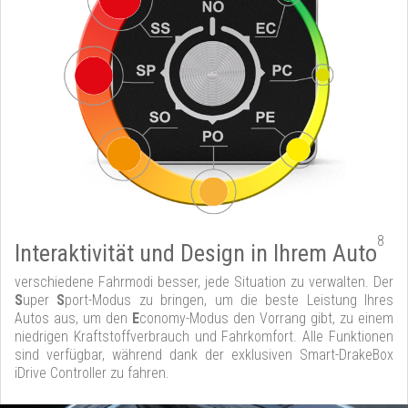
8
Interaktivität und Design in Ihrem Auto
verschiedene Fahrmodi besser, jede Situation zu verwalten. Der
S
uper
S
port-Modus zu bringen, um die beste Leistung Ihres
Autos aus, um den
E
conomy-Modus den Vorrang gibt, zu einem
niedrigen Kraftstoffverbrauch und Fahrkomfort. Alle Funktionen
sind verfügbar, während dank der exklusiven Smart-DrakeBox
iDrive Controller zu fahren.