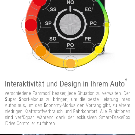
8
Interaktivität und Design in Ihrem Auto
verschiedene Fahrmodi besser, jede Situation zu verwalten. Der
S
uper
S
port-Modus zu bringen, um die beste Leistung Ihres
Autos aus, um den
E
conomy-Modus den Vorrang gibt, zu einem
niedrigen Kraftstoffverbrauch und Fahrkomfort. Alle Funktionen
sind verfügbar, während dank der exklusiven Smart-DrakeBox
iDrive Controller zu fahren.