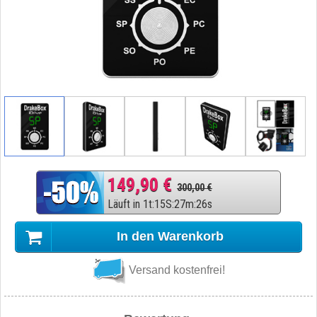
149,90 €
300,00 €
Läuft in
1
t
:
15
S
:
27
m
:
25
s
In den Warenkorb
Versand kostenfrei!