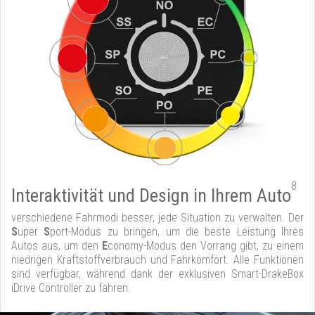
8
Interaktivität und Design in Ihrem Auto
verschiedene Fahrmodi besser, jede Situation zu verwalten. Der
S
uper
S
port-Modus zu bringen, um die beste Leistung Ihres
Autos aus, um den
E
conomy-Modus den Vorrang gibt, zu einem
niedrigen Kraftstoffverbrauch und Fahrkomfort. Alle Funktionen
sind verfügbar, während dank der exklusiven Smart-DrakeBox
iDrive Controller zu fahren.