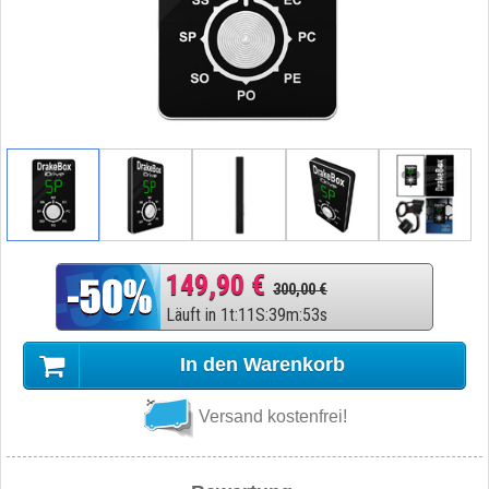
149,90 €
300,00 €
Läuft in
1
t
:
11
S
:
39
m
:
52
s
In den Warenkorb
Versand kostenfrei!