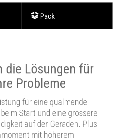
Pack
 die Lösungen für
Ihre Probleme
stung für eine qualmende
beim Start und eine grössere
igkeit auf der Geraden. Plus
hmoment mit höherem