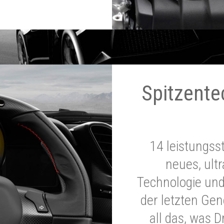
Spitzente
14 leistungss
neues, ultr
Technologie und
der letzten Ge
all das, was 