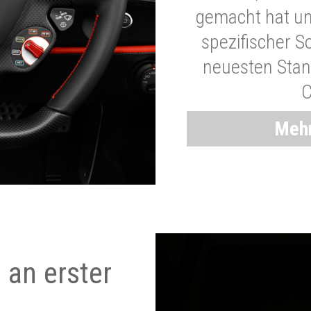
gemacht hat und
spezifischer S
neuesten Stand
C
Mehr
 an erster