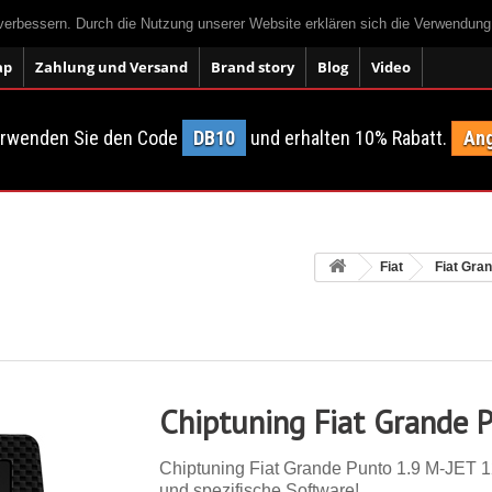
 verbessern. Durch die Nutzung unserer Website erklären sich die Verwendun
ap
Zahlung und Versand
Brand story
Blog
Video
erwenden Sie den Code
DB10
und erhalten 10% Rabatt.
Ang
Fiat
Fiat Gra
Chiptuning Fiat Grande 
Chiptuning Fiat Grande Punto 1.9 M-JET 120
und spezifische Software!