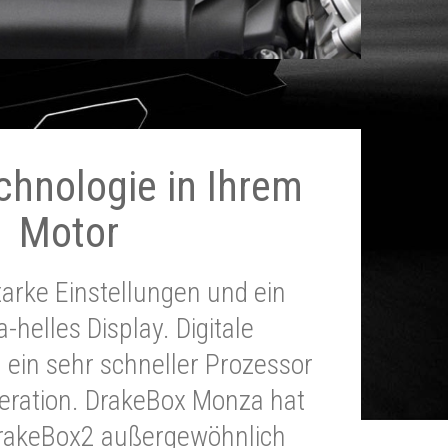
chnologie in Ihrem
Motor
tarke Einstellungen und ein
a-helles Display. Digitale
 ein sehr schneller Prozessor
neration. DrakeBox Monza hat
DrakeBox2 außergewöhnlich