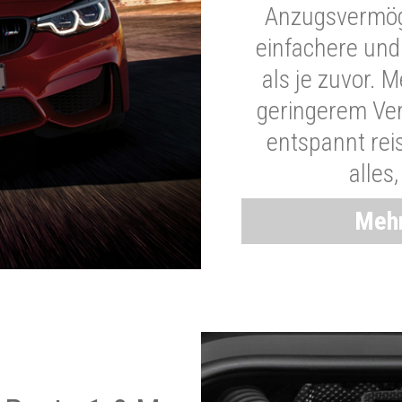
Anzugsvermöge
einfachere und
als je zuvor. 
geringerem Ver
entspannt rei
alles
Mehr