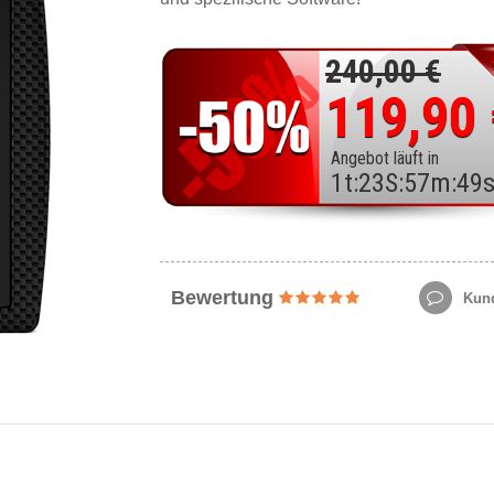
240,00 €
119,90
Angebot läuft in
1
t
:
23
S
:
57
m
:
47
Bewertung
Kund