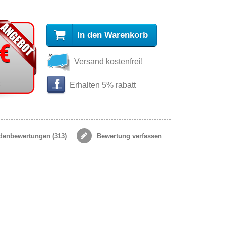
In den Warenkorb
 €
Versand kostenfrei!
s
Erhalten 5% rabatt
enbewertungen (
313
)
Bewertung verfassen