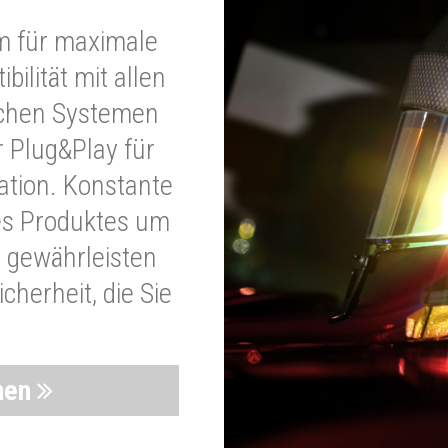
m für maximale
bilität mit allen
schen Systemen
r Plug&Play für
lation. Konstante
es Produktes um
 gewährleisten
cherheit, die Sie
nen