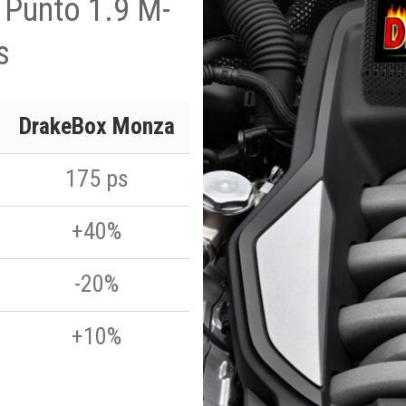
 Punto 1.9 M-
s
DrakeBox Monza
175 ps
+40%
-20%
+10%