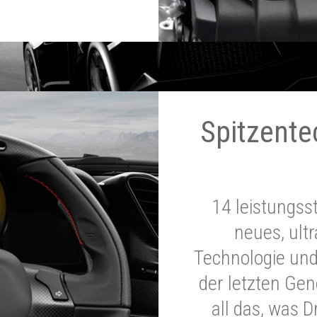
Spitzente
14 leistungss
neues, ultr
Technologie und
der letzten Ge
all das, was 