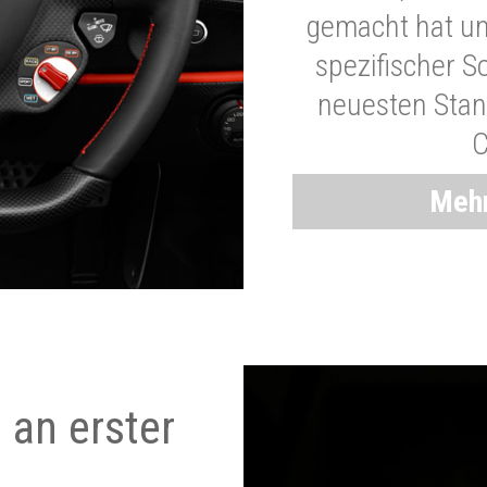
gemacht hat und
spezifischer S
neuesten Stand
C
Mehr
 an erster