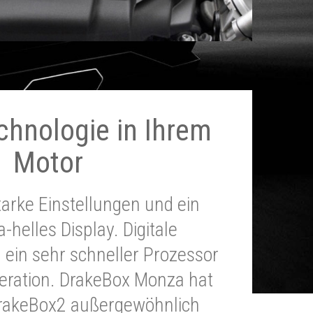
chnologie in Ihrem
Motor
tarke Einstellungen und ein
a-helles Display. Digitale
 ein sehr schneller Prozessor
neration. DrakeBox Monza hat
DrakeBox2 außergewöhnlich