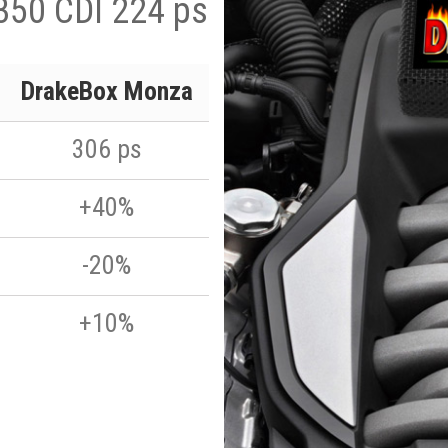
350 CDI 224 ps
DrakeBox Monza
306 ps
+40%
-20%
+10%