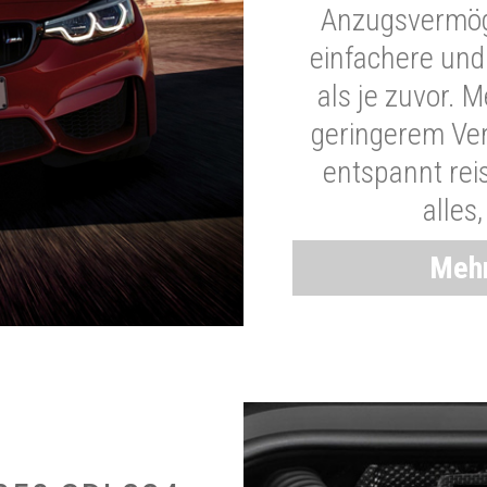
Anzugsvermöge
einfachere und
als je zuvor. 
geringerem Ver
entspannt rei
alles
Mehr