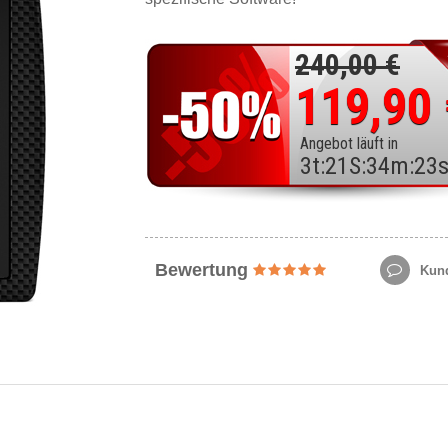
240,00 €
119,90
Angebot läuft in
3
t
:
21
S
:
34
m
:
21
Bewertung
Kund