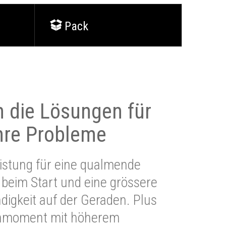
Pack
 die Lösungen für
Ihre Probleme
stung für eine qualmende
beim Start und eine grössere
igkeit auf der Geraden. Plus
hmoment mit höherem