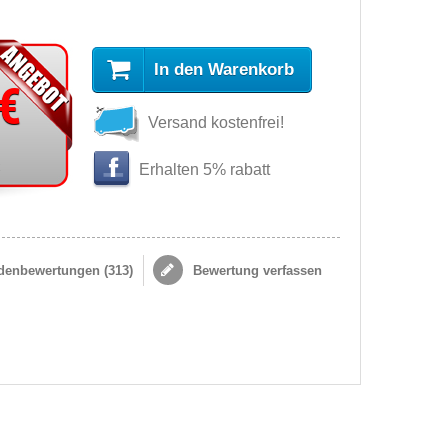
In den Warenkorb
 €
Versand kostenfrei!
s
Erhalten 5% rabatt
enbewertungen (
313
)
Bewertung verfassen