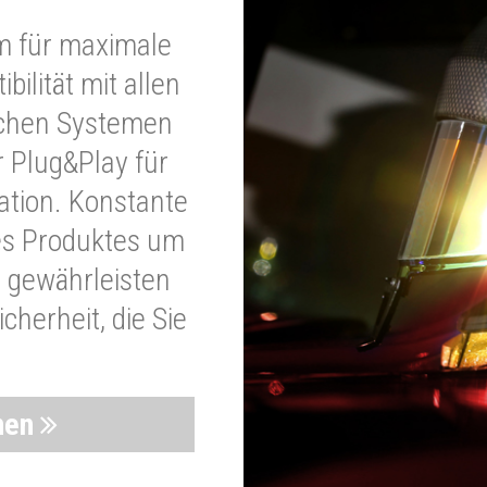
m für maximale
bilität mit allen
schen Systemen
r Plug&Play für
lation. Konstante
es Produktes um
 gewährleisten
cherheit, die Sie
nen