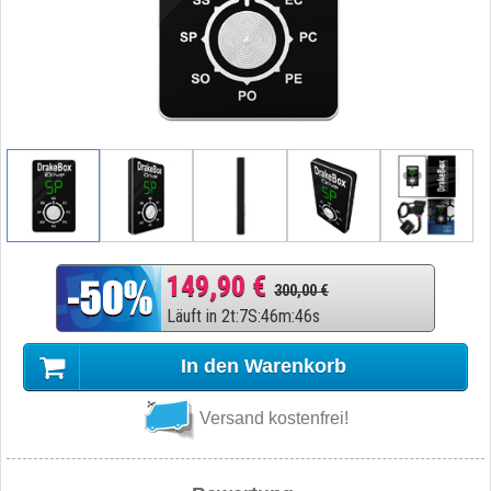
149,90 €
300,00 €
Läuft in
2
t
:
7
S
:
46
m
:
45
s
In den Warenkorb
Versand kostenfrei!