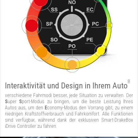
8
Interaktivität und Design in Ihrem Auto
verschiedene Fahrmodi besser, jede Situation zu verwalten. Der
S
uper
S
port-Modus zu bringen, um die beste Leistung Ihres
Autos aus, um den
E
conomy-Modus den Vorrang gibt, zu einem
niedrigen Kraftstoffverbrauch und Fahrkomfort. Alle Funktionen
sind verfügbar, während dank der exklusiven Smart-DrakeBox
iDrive Controller zu fahren.