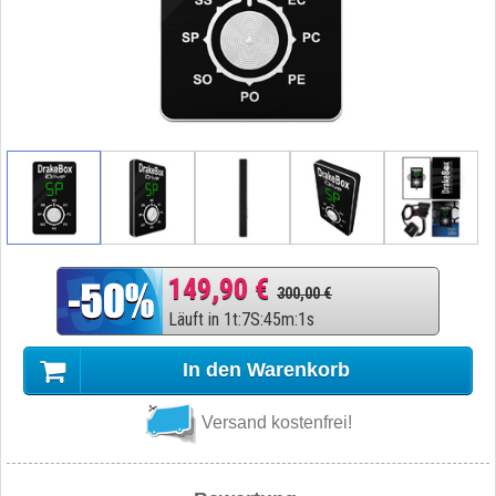
149,90 €
300,00 €
Läuft in
1
t
:
7
S
:
45
m
:
0
s
In den Warenkorb
Versand kostenfrei!