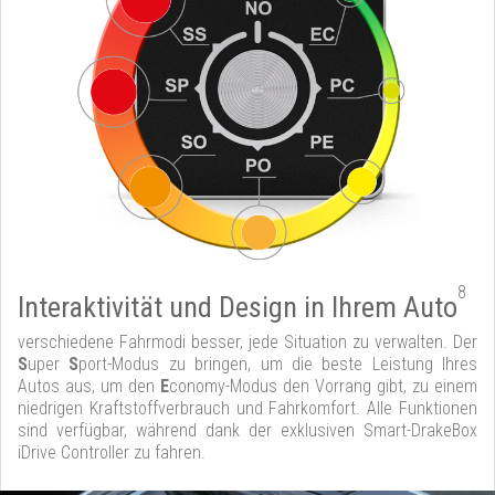
8
Interaktivität und Design in Ihrem Auto
verschiedene Fahrmodi besser, jede Situation zu verwalten. Der
S
uper
S
port-Modus zu bringen, um die beste Leistung Ihres
Autos aus, um den
E
conomy-Modus den Vorrang gibt, zu einem
niedrigen Kraftstoffverbrauch und Fahrkomfort. Alle Funktionen
sind verfügbar, während dank der exklusiven Smart-DrakeBox
iDrive Controller zu fahren.