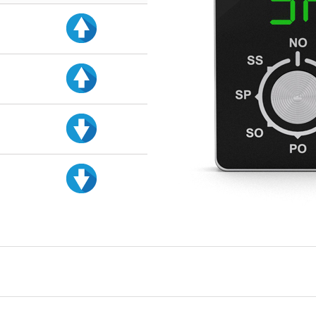
d
d
d
d