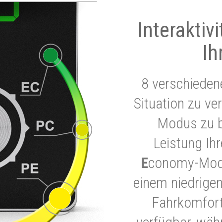
Interaktiv
Ih
8 verschieden
Situation zu ve
Modus zu b
Leistung Ih
E
conomy-Modu
einem niedrigen
Fahrkomfort.