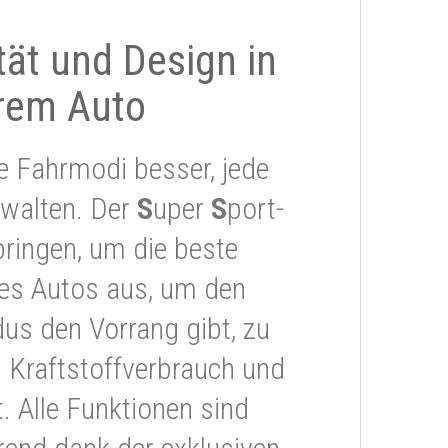
ität und Design in
rem Auto
e Fahrmodi besser, jede
rwalten. Der
S
uper
S
port-
ringen, um die beste
res Autos aus, um den
s den Vorrang gibt, zu
 Kraftstoffverbrauch und
 Alle Funktionen sind