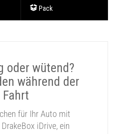
Pack
g oder wütend?
den während der
Fahrt
chen für Ihr Auto mit
 DrakeBox iDrive, ein