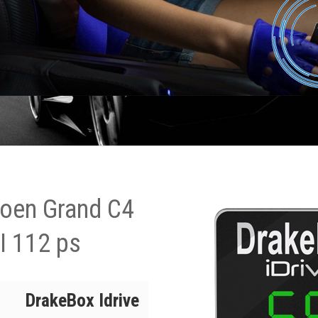
roen Grand C4
I 112 ps
DrakeBox Idrive