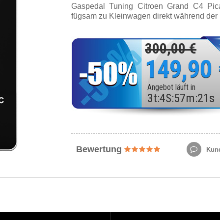
Gaspedal Tuning Citroen Grand C4 Pic
fügsam zu Kleinwagen direkt während der 
300,00 €
149,90
Angebot läuft in
3
t
:
4
S
:
57
m
:
19
s
Bewertung
Kund