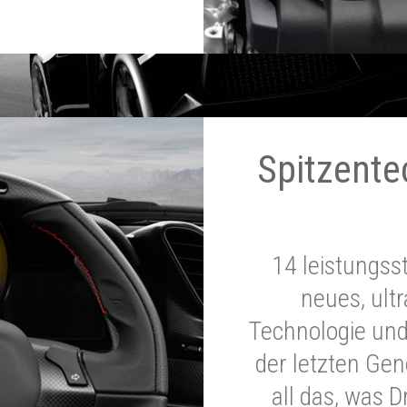
Spitzente
14 leistungss
neues, ultr
Technologie und
der letzten Ge
all das, was 