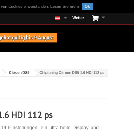
g von Cookies einverstanden.
Lesen Sie mehr
.
Ok
Weiter
ebot gültig bis 9 August
n
Citroen DS5
Chiptuning Citroen DS5 1.6 HDI 112 ps
1.6 HDI 112 ps
4 Einstellungen, ein ultra-helle Display und