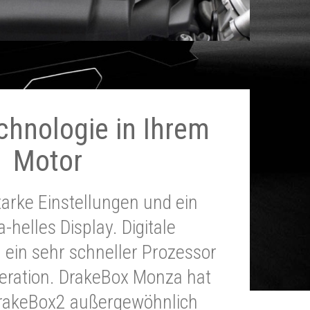
chnologie in Ihrem
Motor
tarke Einstellungen und ein
a-helles Display. Digitale
 ein sehr schneller Prozessor
neration. DrakeBox Monza hat
DrakeBox2 außergewöhnlich