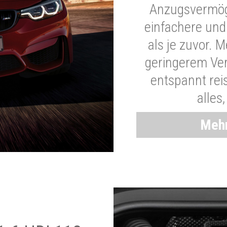
Anzugsvermöge
einfachere und
als je zuvor. 
geringerem Ver
entspannt rei
alles
Mehr