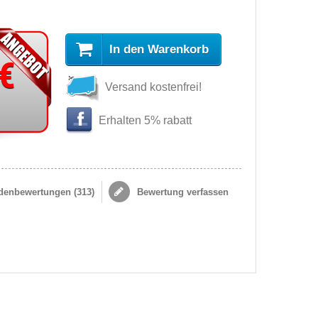
In den Warenkorb
 €
Versand kostenfrei!
s
Erhalten 5% rabatt
enbewertungen (
313
)
Bewertung verfassen