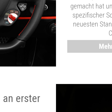
gemacht hat und
spezifischer S
neuesten Stand
C
Mehr
 an erster