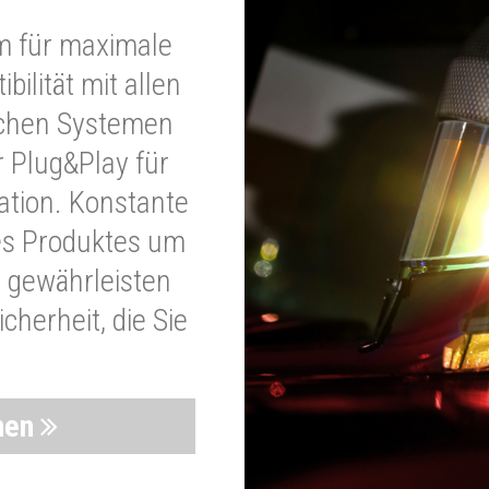
m für maximale
bilität mit allen
schen Systemen
r Plug&Play für
lation. Konstante
es Produktes um
 gewährleisten
cherheit, die Sie
nen