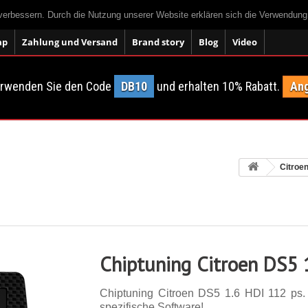
 verbessern. Durch die Nutzung unserer Website erklären sich die Verwendun
ap
Zahlung und Versand
Brand story
Blog
Video
erwenden Sie den Code
DB10
und erhalten 10% Rabatt.
Ang
Citroe
Chiptuning Citroen DS5 
Chiptuning Citroen DS5 1.6 HDI 112 ps. 1
spezifische Software!