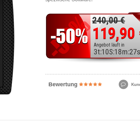
240,00 €
119,90
Angebot läuft in
3
t
:
10
S
:
18
m
:
25
Bewertung
Kund