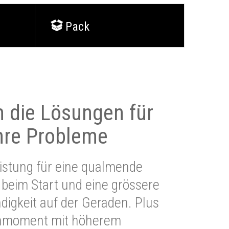
Pack
 die Lösungen für
Ihre Probleme
stung für eine qualmende
beim Start und eine grössere
igkeit auf der Geraden. Plus
hmoment mit höherem