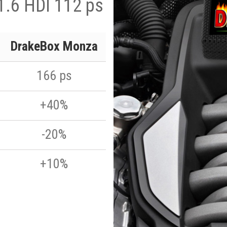
1.6 HDI 112 ps
DrakeBox Monza
166 ps
+40%
-20%
+10%