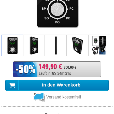
149,90 €
300,00 €
Läuft in
:
8
S
:
34
m
:
30
s
In den Warenkorb
Versand kostenfrei!