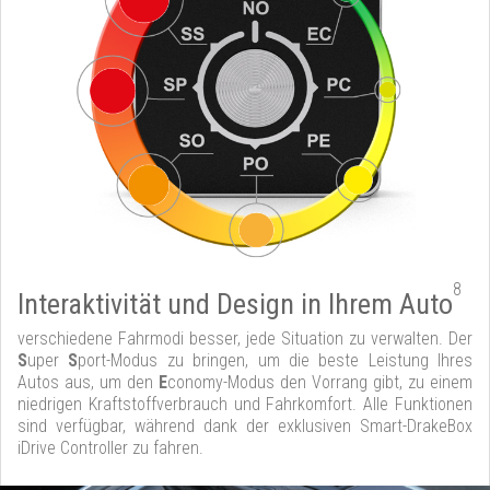
8
Interaktivität und Design in Ihrem Auto
verschiedene Fahrmodi besser, jede Situation zu verwalten. Der
S
uper
S
port-Modus zu bringen, um die beste Leistung Ihres
Autos aus, um den
E
conomy-Modus den Vorrang gibt, zu einem
niedrigen Kraftstoffverbrauch und Fahrkomfort. Alle Funktionen
sind verfügbar, während dank der exklusiven Smart-DrakeBox
iDrive Controller zu fahren.