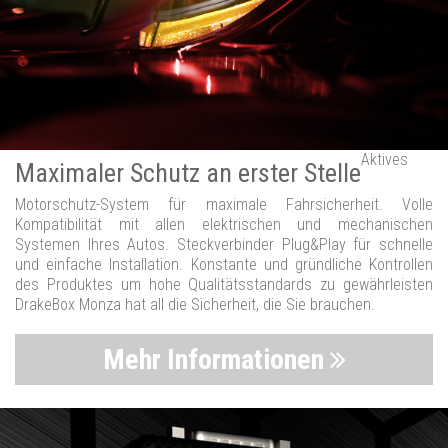
Aktives
Maximaler Schutz an erster Stelle
Motorschutz-System für maximale Fahrsicherheit. Volle
Kompatibilität mit allen elektrischen und mechanischen
Systemen Ihres Autos. Steckverbinder Plug&Play für schnelle
und einfache Installation. Konstante und gründliche Kontrollen
des Produktes um hohe Qualitätsstandards zu gewährleisten
DrakeBox Monza hat all die Sicherheit, die Sie brauchen.
Mehr Informationen