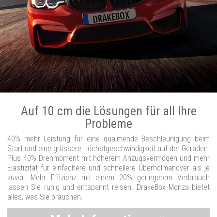
Auf 10 cm die Lösungen für all Ihre
Probleme
40% mehr Leistung für eine qualmende Beschleunigung beim
Start und eine grössere Höchstgeschwindigkeit auf der Geraden.
Plus 40% Drehmoment mit höherem Anzugsvermögen und mehr
Elastizität für einfachere und schnellere Überholmanöver als je
zuvor. Mehr Effizienz mit einem 20% geringerem Verbrauch
lassen Sie ruhig und entspannt reisen. DrakeBox Monza bietet
alles, was Sie brauchen.