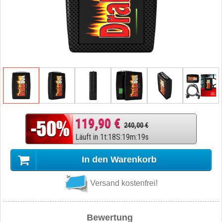
119,90 €
240,00 €
Läuft in
1
t
:
18
S
:
19
m
:
18
s
In den Warenkorb
Versand kostenfrei!
Bewertung