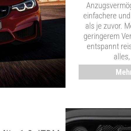
Anzugsvermöge
einfachere und
als je zuvor. 
geringerem Ver
entspannt rei
alles
Mehr