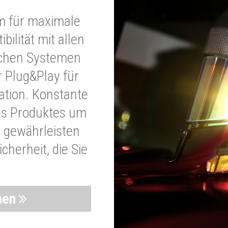
m für maximale
bilität mit allen
schen Systemen
r Plug&Play für
lation. Konstante
es Produktes um
 gewährleisten
cherheit, die Sie
nen