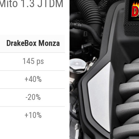
 Mito 1.3 JTDM
DrakeBox Monza
145 ps
+40%
-20%
+10%