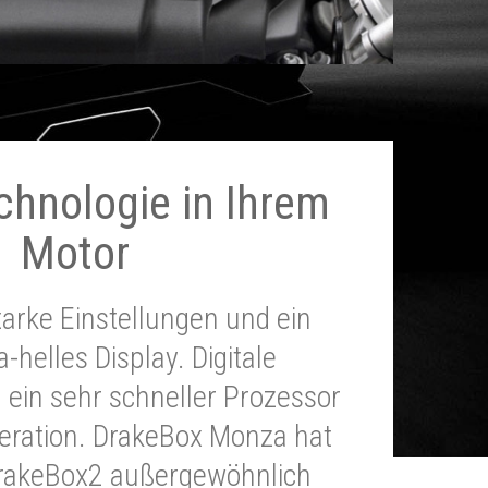
chnologie in Ihrem
Motor
tarke Einstellungen und ein
a-helles Display. Digitale
 ein sehr schneller Prozessor
neration. DrakeBox Monza hat
DrakeBox2 außergewöhnlich