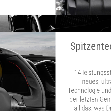
Spitzente
14 leistungss
neues, ultr
Technologie und
der letzten Ge
all das, was 