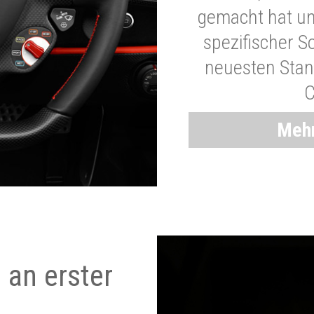
gemacht hat und
spezifischer S
neuesten Stand
C
Mehr
 an erster