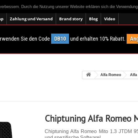
 verbessern. Durch die Nutzung unserer Website erklären sich die Verwendun
ap
Zahlung und Versand
Brand story
Blog
Video
erwenden Sie den Code
DB10
und erhalten 10% Rabatt.
Ang
Alfa Romeo
Alfa
Chiptuning Alfa Romeo M
Chiptuning Alfa Romeo Mito 1.3 JTDM 95 p
und spezifische Software!