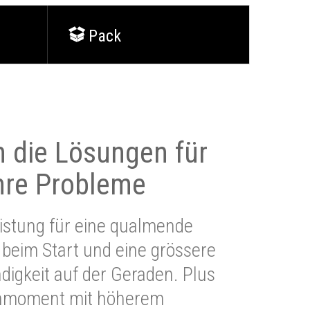
Pack
 die Lösungen für
Ihre Probleme
stung für eine qualmende
beim Start und eine grössere
igkeit auf der Geraden. Plus
hmoment mit höherem