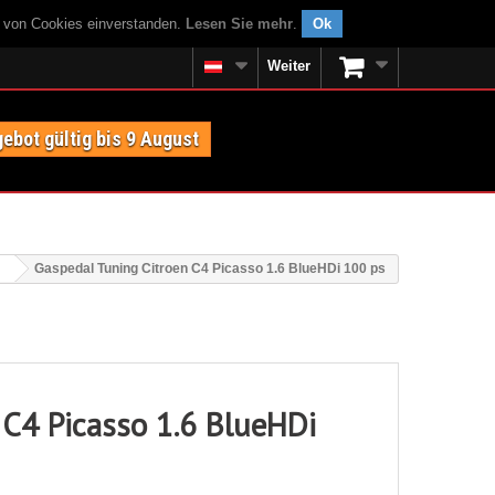
g von Cookies einverstanden.
Lesen Sie mehr
.
Ok
Weiter
ebot gültig bis 9 August
Gaspedal Tuning Citroen C4 Picasso 1.6 BlueHDi 100 ps
 C4 Picasso 1.6 BlueHDi