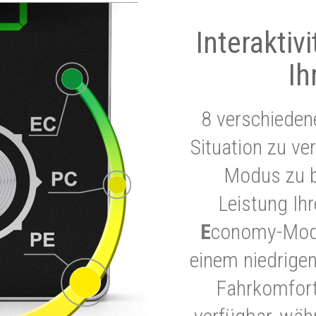
Interaktiv
Ih
8 verschieden
Situation zu ve
Modus zu b
Leistung Ih
E
conomy-Modu
einem niedrigen
Fahrkomfort.