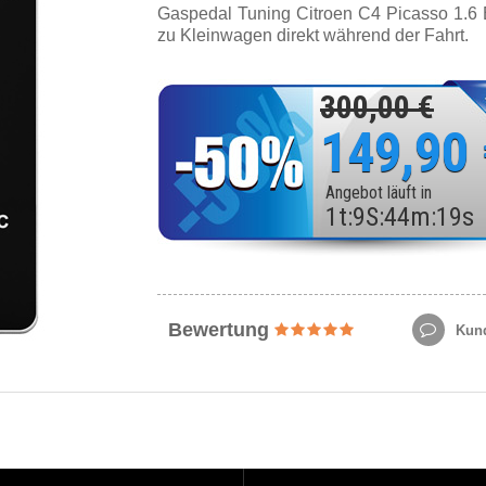
Gaspedal Tuning Citroen C4 Picasso 1.6
zu Kleinwagen direkt während der Fahrt.
300,00 €
149,90
Angebot läuft in
1
t
:
9
S
:
44
m
:
17
s
Bewertung
Kund