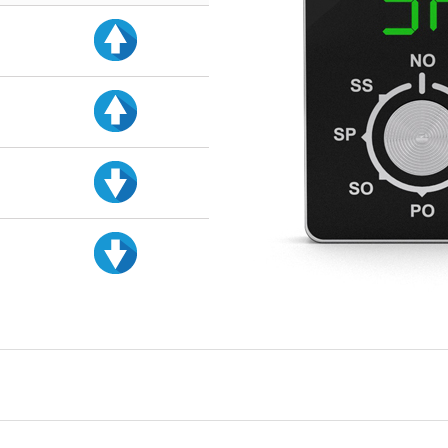
d
d
d
d