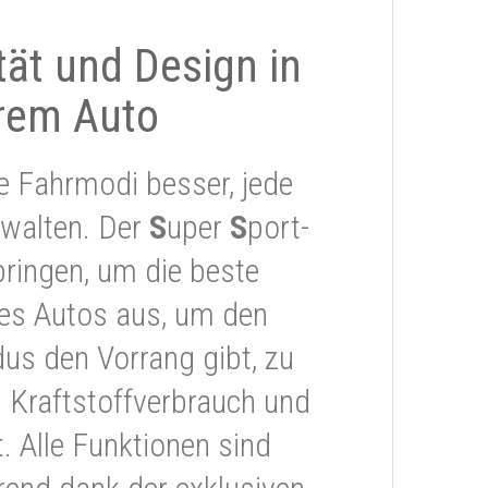
ität und Design in
rem Auto
e Fahrmodi besser, jede
rwalten. Der
S
uper
S
port-
ringen, um die beste
res Autos aus, um den
s den Vorrang gibt, zu
 Kraftstoffverbrauch und
 Alle Funktionen sind