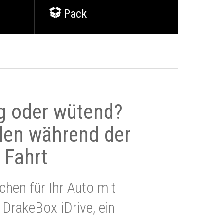
Pack
g oder wütend?
den während der
Fahrt
chen für Ihr Auto mit
 DrakeBox iDrive, ein