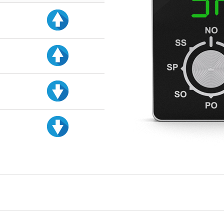
d
d
d
d