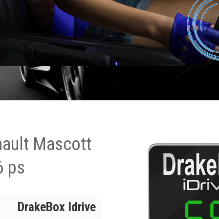
nault Mascott
6 ps
DrakeBox Idrive