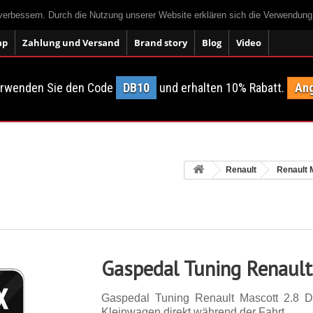
 verbessern. Durch die Nutzung unserer Website erklären sich die Verwendun
ap
Zahlung und Versand
Brand story
Blog
Video
erwenden Sie den Code
DB10
und erhalten 10% Rabatt.
Ang
Renault
Renault 
Gaspedal Tuning Renault
Gaspedal Tuning Renault Mascott 2.8 
Kleinwagen direkt während der Fahrt.