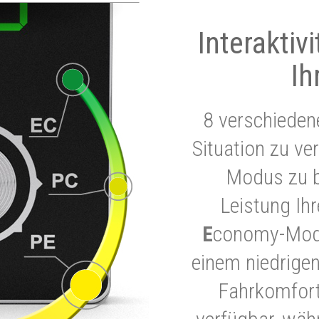
Interaktiv
Ih
8 verschieden
Situation zu ve
Modus zu b
Leistung Ih
E
conomy-Modu
einem niedrigen
Fahrkomfort.