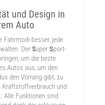
ität und Design in
rem Auto
e Fahrmodi besser, jede
rwalten. Der
S
uper
S
port-
ringen, um die beste
res Autos aus, um den
s den Vorrang gibt, zu
 Kraftstoffverbrauch und
 Alle Funktionen sind