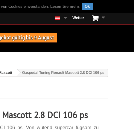
g von Cookies einverstanden.
Lesen Sie mehr
.
Ok
Weiter
ebot gültig bis 9 August
Mascott
Gaspedal Tuning Renault Mascott 2.8 DCI 106 ps
 Mascott 2.8 DCI 106 ps
DCI 106 ps. Von wütend supercar fügsam zu