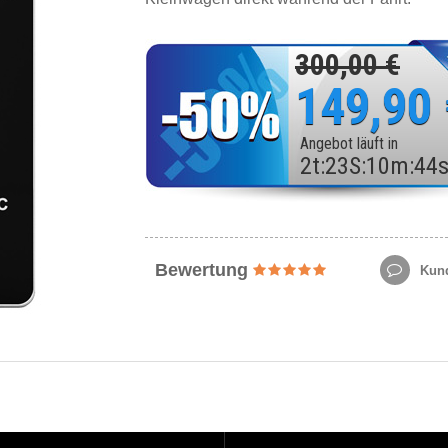
300,00 €
149,90
Angebot läuft in
2
t
:
23
S
:
10
m
:
42
Bewertung
Kund