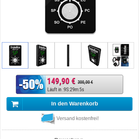
149,90 €
300,00 €
Läuft in
:
9
S
:
29
m
:
4
s
In den Warenkorb
Versand kostenfrei!