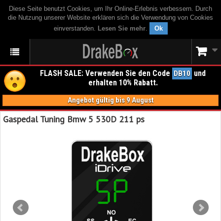
Diese Seite benutzt Cookies, um Ihr Online-Erlebnis verbessern. Durch
die Nutzung unserer Website erklären sich die Verwendung von Cookies
einverstanden.
Lesen Sie mehr
.
Ok
FLASH SALE: Verwenden Sie den Code
und
DB10
erhalten 10% Rabatt.
Angebot gültig bis 9 August
Gaspedal Tuning Bmw 5 530D 211 ps