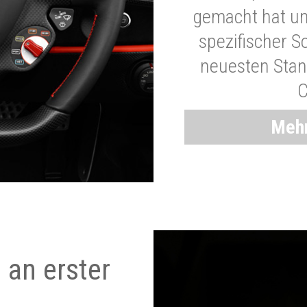
gemacht hat und
spezifischer S
neuesten Stand
C
Mehr
 an erster