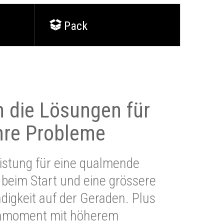
Pack
 die Lösungen für
Ihre Probleme
stung für eine qualmende
beim Start und eine grössere
igkeit auf der Geraden. Plus
hmoment mit höherem