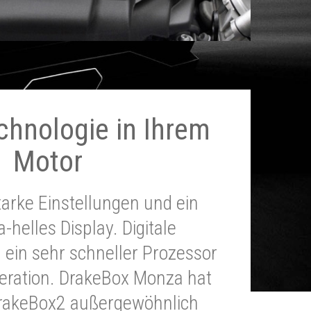
chnologie in Ihrem
Motor
tarke Einstellungen und ein
a-helles Display. Digitale
 ein sehr schneller Prozessor
neration. DrakeBox Monza hat
DrakeBox2 außergewöhnlich