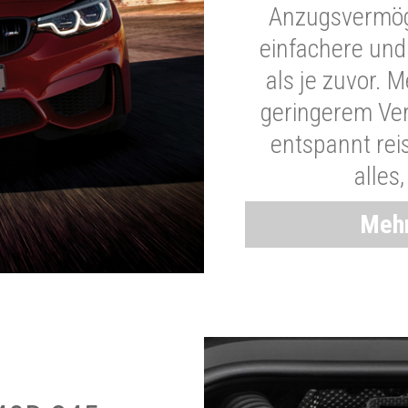
Anzugsvermöge
einfachere und
als je zuvor. 
geringerem Ver
entspannt rei
alles
Mehr