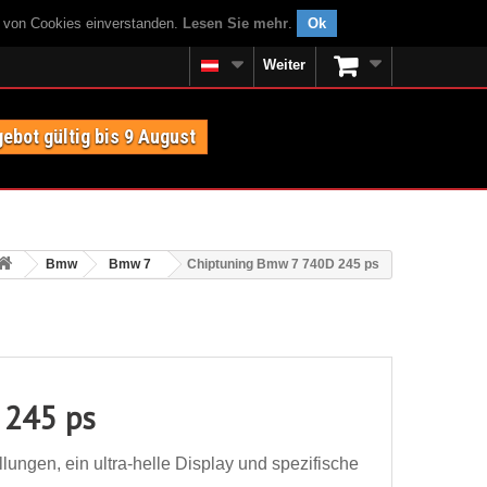
g von Cookies einverstanden.
Lesen Sie mehr
.
Ok
Weiter
ebot gültig bis 9 August
Bmw
Bmw 7
Chiptuning Bmw 7 740D 245 ps
 245 ps
ungen, ein ultra-helle Display und spezifische