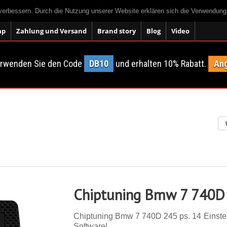
 verbessern. Durch die Nutzung unserer Website erklären sich die Verwendun
ap
Zahlung und Versand
Brand story
Blog
Video
erwenden Sie den Code
DB10
und erhalten 10% Rabatt.
Ang
Chiptuning Bmw 7 740D
Chiptuning Bmw 7 740D 245 ps. 14 Einstell
Software!