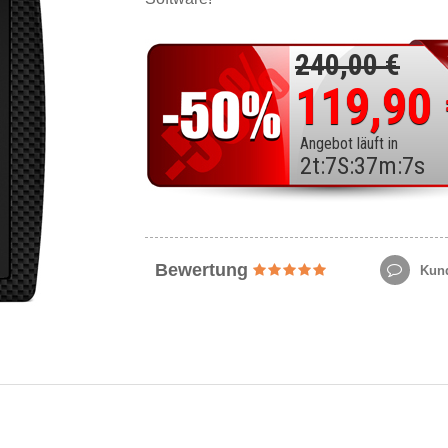
240,00 €
119,90
Angebot läuft in
2
t
:
7
S
:
37
m
:
5
s
Bewertung
Kund