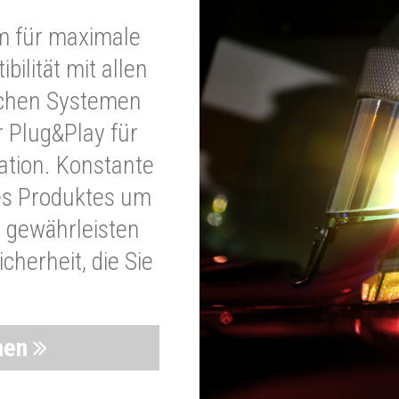
m für maximale
bilität mit allen
schen Systemen
r Plug&Play für
lation. Konstante
es Produktes um
 gewährleisten
cherheit, die Sie
nen