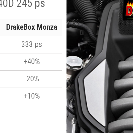
40D 245 ps
DrakeBox Monza
333 ps
+40%
-20%
+10%