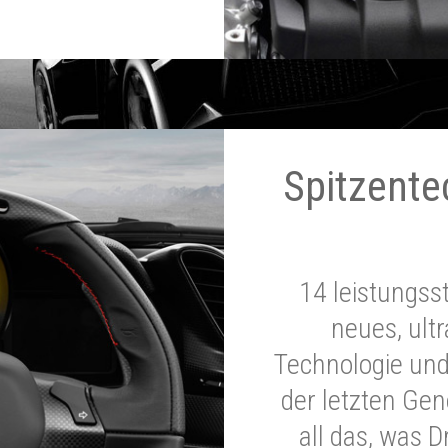
Spitzente
14 leistungss
neues, ultr
Technologie und
der letzten Ge
all das, was 