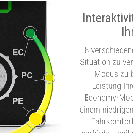
Interaktiv
Ih
8 verschieden
Situation zu ve
Modus zu b
Leistung Ih
E
conomy-Modu
einem niedrigen
Fahrkomfort.