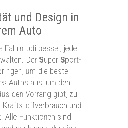
ität und Design in
rem Auto
e Fahrmodi besser, jede
rwalten. Der
S
uper
S
port-
ringen, um die beste
res Autos aus, um den
s den Vorrang gibt, zu
 Kraftstoffverbrauch und
 Alle Funktionen sind