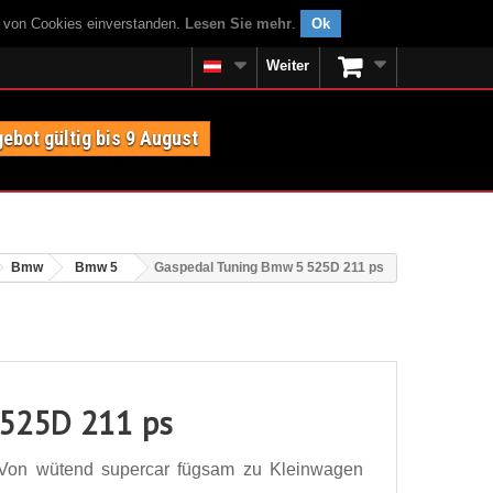
g von Cookies einverstanden.
Lesen Sie mehr
.
Ok
Weiter
ebot gültig bis 9 August
Bmw
Bmw 5
Gaspedal Tuning Bmw 5 525D 211 ps
 525D 211 ps
Von wütend supercar fügsam zu Kleinwagen