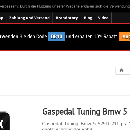
 verbessern. Durch die Nutzung unserer Website erklären sich die Verwendun
ap
Zahlung und Versand
Brand story
Blog
Video
erwenden Sie den Code
DB10
und erhalten 10% Rabatt.
Ang
Gaspedal Tuning Bmw 5
Gaspedal Tuning Bmw 5 525D 211 ps. 
direkt während der Fahrt.