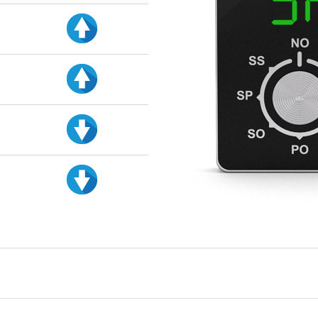
d
d
d
d