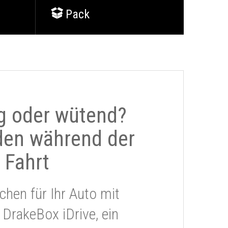
Pack
g oder wütend?
den während der
Fahrt
chen für Ihr Auto mit
 DrakeBox iDrive, ein