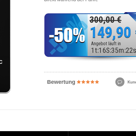
300,00 €
149,90
Angebot läuft in
1
t
:
16
S
:
35
m
:
20
Bewertung
Kund