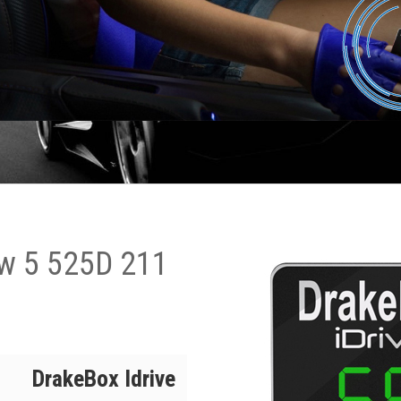
w 5 525D 211
DrakeBox Idrive