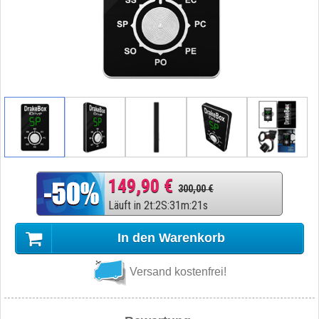
149,90 €
300,00 €
Läuft in
2
t
:
2
S
:
31
m
:
20
s
In den Warenkorb
Versand kostenfrei!