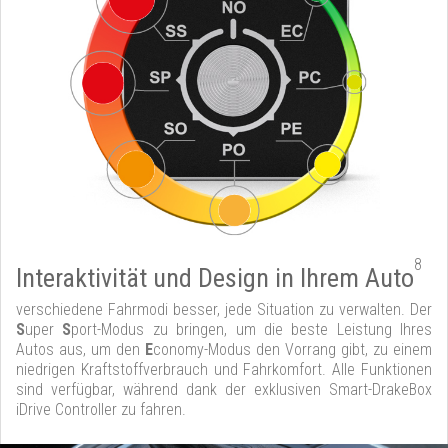
8
Interaktivität und Design in Ihrem Auto
verschiedene Fahrmodi besser, jede Situation zu verwalten. Der
S
uper
S
port-Modus zu bringen, um die beste Leistung Ihres
Autos aus, um den
E
conomy-Modus den Vorrang gibt, zu einem
niedrigen Kraftstoffverbrauch und Fahrkomfort. Alle Funktionen
sind verfügbar, während dank der exklusiven Smart-DrakeBox
iDrive Controller zu fahren.