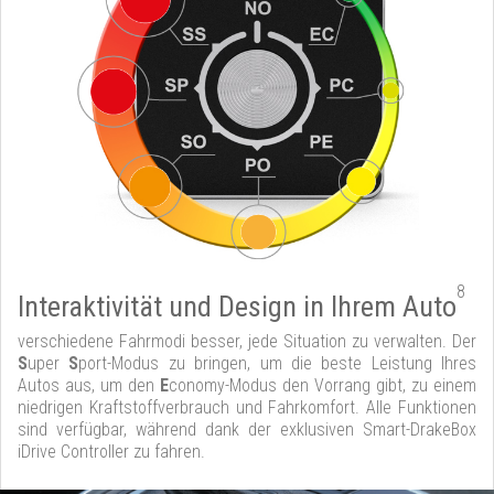
8
Interaktivität und Design in Ihrem Auto
verschiedene Fahrmodi besser, jede Situation zu verwalten. Der
S
uper
S
port-Modus zu bringen, um die beste Leistung Ihres
Autos aus, um den
E
conomy-Modus den Vorrang gibt, zu einem
niedrigen Kraftstoffverbrauch und Fahrkomfort. Alle Funktionen
sind verfügbar, während dank der exklusiven Smart-DrakeBox
iDrive Controller zu fahren.