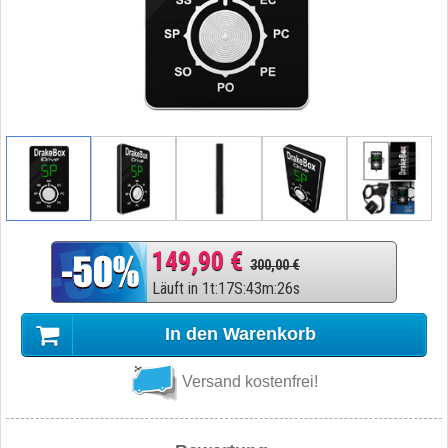
149,90 €
300,00 €
Läuft in
1
t
:
17
S
:
43
m
:
25
s
In den Warenkorb
Versand kostenfrei!