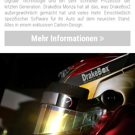
Digitale Technologie und ein sehr schneller Prozessor der
letzten Generation. DrakeBox Monza hat all das, was DrakeBox2
außergewöhnlich gemacht hat und vieles mehr. Einschließlich
spezifischer Software für Ihr Auto auf dem neuesten Stand.
Alles in einem exklusiven Carbon-Design.
Mehr Informationen