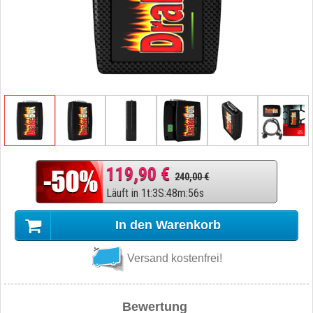
119,90 €
240,00 €
Läuft in
1
t
:
3
S
:
48
m
:
55
s
In den Warenkorb
Versand kostenfrei!
Bewertung