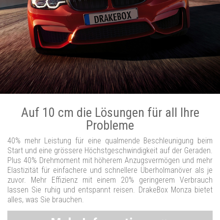
Auf 10 cm die Lösungen für all Ihre
Probleme
40% mehr Leistung für eine qualmende Beschleunigung beim
Start und eine grössere Höchstgeschwindigkeit auf der Geraden.
Plus 40% Drehmoment mit höherem Anzugsvermögen und mehr
Elastizität für einfachere und schnellere Überholmanöver als je
zuvor. Mehr Effizienz mit einem 20% geringerem Verbrauch
lassen Sie ruhig und entspannt reisen. DrakeBox Monza bietet
alles, was Sie brauchen.