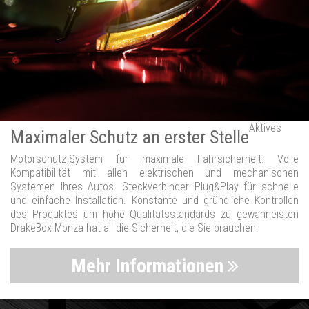
Aktives
Maximaler Schutz an erster Stelle
Motorschutz-System für maximale Fahrsicherheit. Volle
Kompatibilität mit allen elektrischen und mechanischen
Systemen Ihres Autos. Steckverbinder Plug&Play für schnelle
und einfache Installation. Konstante und gründliche Kontrollen
des Produktes um hohe Qualitätsstandards zu gewährleisten
DrakeBox Monza hat all die Sicherheit, die Sie brauchen.
Mehr Informationen