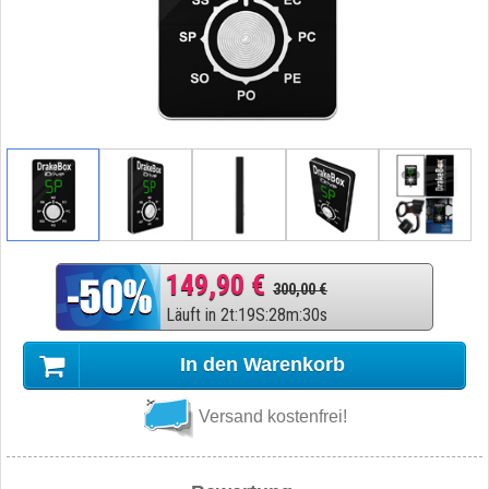
149,90 €
300,00 €
Läuft in
2
t
:
19
S
:
28
m
:
29
s
In den Warenkorb
Versand kostenfrei!