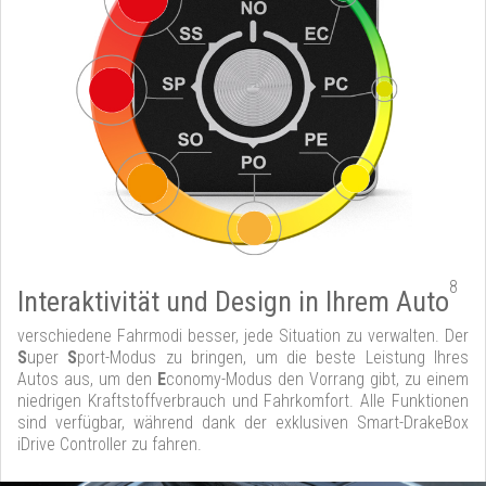
8
Interaktivität und Design in Ihrem Auto
verschiedene Fahrmodi besser, jede Situation zu verwalten. Der
S
uper
S
port-Modus zu bringen, um die beste Leistung Ihres
Autos aus, um den
E
conomy-Modus den Vorrang gibt, zu einem
niedrigen Kraftstoffverbrauch und Fahrkomfort. Alle Funktionen
sind verfügbar, während dank der exklusiven Smart-DrakeBox
iDrive Controller zu fahren.