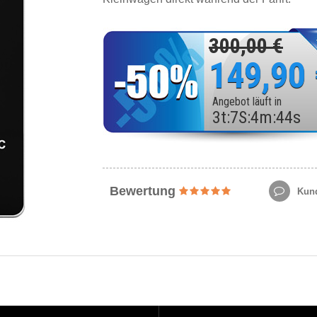
300,00 €
149,90
Angebot läuft in
3
t
:
7
S
:
4
m
:
42
s
Bewertung
Kund