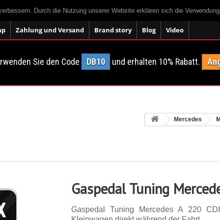
 verbessern. Durch die Nutzung unserer Website erklären sich die Verwendun
ap
Zahlung und Versand
Brand story
Blog
Video
erwenden Sie den Code
DB10
und erhalten 10% Rabatt.
Ang
Mercedes
M
Gaspedal Tuning Merced
Gaspedal Tuning Mercedes A 220 CDI
Kleinwagen direkt während der Fahrt.