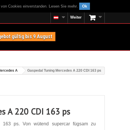
g von Cookies einverstanden.
Lesen Sie mehr
.
Ok
Weiter
ebot gültig bis 9 August
ercedes A
Gaspedal Tuning Mercedes A 220 CDI 163 ps
es A 220 CDI 163 ps
 163 ps. Von wütend supercar fügsam zu