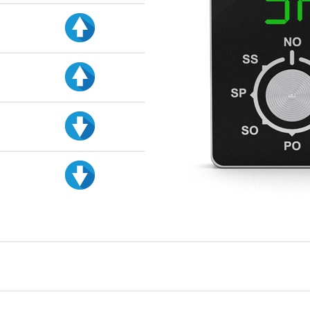
d
d
d
d