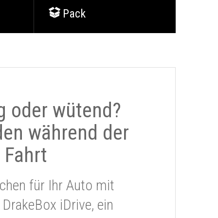
Pack
g oder wütend?
den während der
Fahrt
chen für Ihr Auto mit
 DrakeBox iDrive, ein