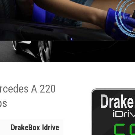
rcedes A 220
ps
DrakeBox Idrive