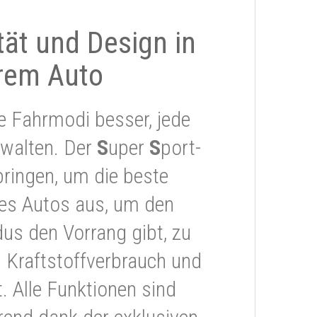
ität und Design in
rem Auto
e Fahrmodi besser, jede
rwalten. Der
S
uper
S
port-
ringen, um die beste
res Autos aus, um den
s den Vorrang gibt, zu
 Kraftstoffverbrauch und
 Alle Funktionen sind