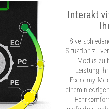
Interaktiv
Ih
8 verschieden
Situation zu ve
Modus zu b
Leistung Ih
E
conomy-Modu
einem niedrigen
Fahrkomfort.