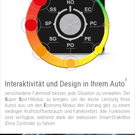
8
Interaktivität und Design in Ihrem Auto
verschiedene Fahrmodi besser, jede Situation zu verwalten. Der
S
uper
S
port-Modus zu bringen, um die beste Leistung Ihres
Autos aus, um den
E
conomy-Modus den Vorrang gibt, zu einem
niedrigen Kraftstoffverbrauch und Fahrkomfort. Alle Funktionen
sind verfügbar, während dank der exklusiven Smart-DrakeBox
iDrive Controller zu fahren.