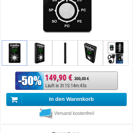
149,90 €
300,00 €
Läuft in
3
t
:
1
S
:
14
m
:
42
s
In den Warenkorb
Versand kostenfrei!