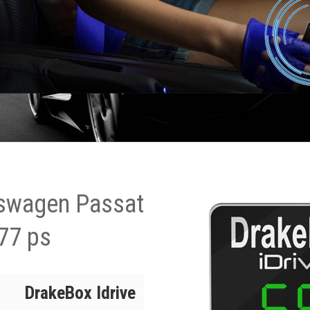
kswagen Passat
77 ps
DrakeBox Idrive