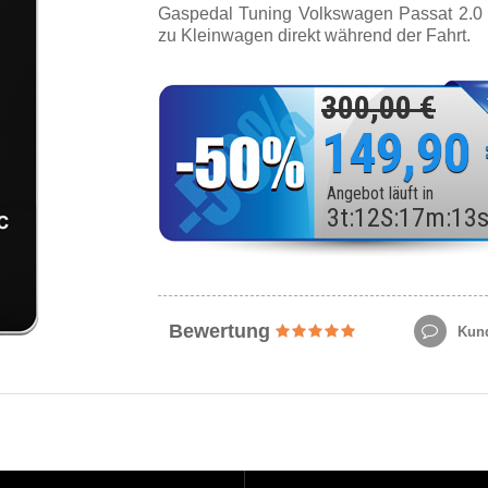
Gaspedal Tuning Volkswagen Passat 2.0
zu Kleinwagen direkt während der Fahrt.
300,00 €
149,90
Angebot läuft in
3
t
:
12
S
:
17
m
:
11
Bewertung
Kund