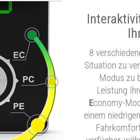
Interaktiv
Ih
8 verschieden
Situation zu ve
Modus zu b
Leistung Ih
E
conomy-Modu
einem niedrigen
Fahrkomfort.