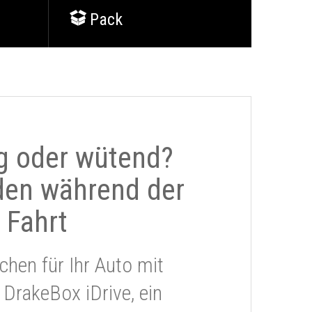
Pack
g oder wütend?
den während der
Fahrt
chen für Ihr Auto mit
 DrakeBox iDrive, ein