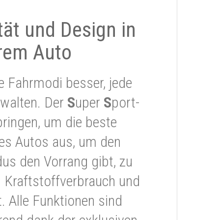
ität und Design in
rem Auto
e Fahrmodi besser, jede
rwalten. Der
S
uper
S
port-
ringen, um die beste
res Autos aus, um den
s den Vorrang gibt, zu
 Kraftstoffverbrauch und
 Alle Funktionen sind