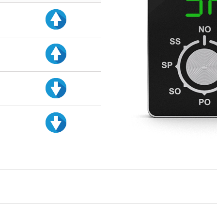
d
d
d
d