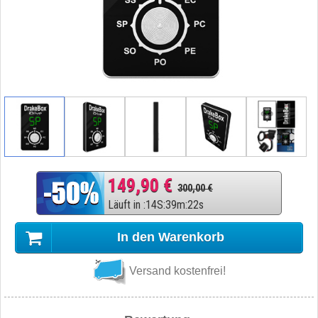
149,90 €
300,00 €
Läuft in
:
14
S
:
39
m
:
21
s
In den Warenkorb
Versand kostenfrei!