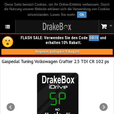
Diese Seite benutzt Cookies, um Ihr Online-Erlebnis verbessern. Durch
die Nutzung unserer Website erklären sich die Verwendung von Cookies
einverstanden.
Lesen Sie mehr
.
Ok
FLASH SALE: Verwenden Sie den Code
und
DB10
erhalten 10% Rabatt.
Angebot gültig bis 9 August
Gaspedal Tuning Volkswagen Crafter 2.5 TDI CR 102 ps