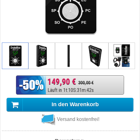
149,90 €
300,00 €
Läuft in
1
t
:
10
S
:
31
m
:
41
s
In den Warenkorb
Versand kostenfrei!