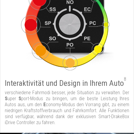
8
Interaktivität und Design in Ihrem Auto
verschiedene Fahrmodi besser, jede Situation zu verwalten. Der
S
uper
S
port-Modus zu bringen, um die beste Leistung Ihres
Autos aus, um den
E
conomy-Modus den Vorrang gibt, zu einem
niedrigen Kraftstoffverbrauch und Fahrkomfort. Alle Funktionen
sind verfügbar, während dank der exklusiven Smart-DrakeBox
iDrive Controller zu fahren.