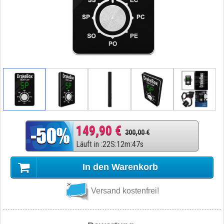
149,90 €
300,00 €
Läuft in
:
22
S
:
12
m
:
46
s
In den Warenkorb
Versand kostenfrei!