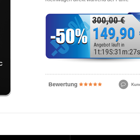
300,00 €
149,90
Angebot läuft in
1
t
:
19
S
:
31
m
:
25
Bewertung
Kund