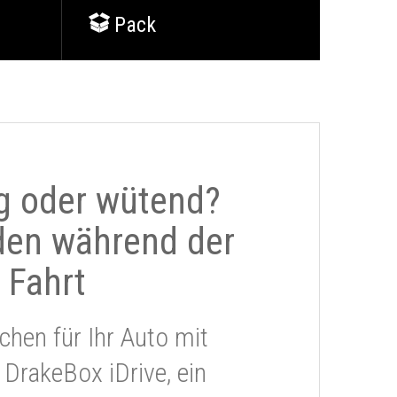
Pack
g oder wütend?
den während der
Fahrt
chen für Ihr Auto mit
 DrakeBox iDrive, ein