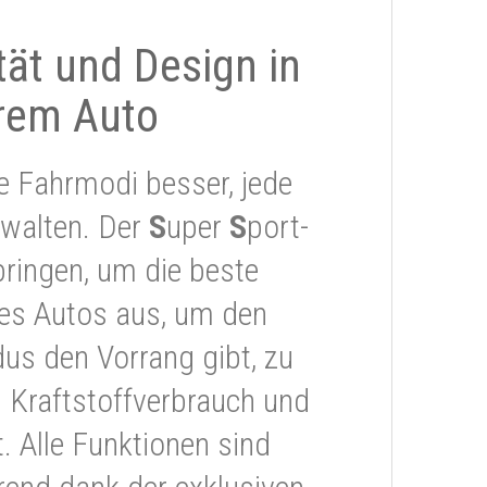
ität und Design in
rem Auto
e Fahrmodi besser, jede
rwalten. Der
S
uper
S
port-
ringen, um die beste
res Autos aus, um den
s den Vorrang gibt, zu
 Kraftstoffverbrauch und
 Alle Funktionen sind