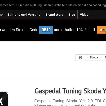
 verbessern. Durch die Nutzung unserer Website erklären sich die Verwendun
ap
Zahlung und Versand
Brand story
Blog
Video
erwenden Sie den Code
DB10
und erhalten 10% Rabatt.
Ang
Skoda
Gaspedal Tuning Skoda Y
Gaspedal Tuning Skoda Yeti 2.0 TDI 
Kleinwagen direkt während der Fahrt.