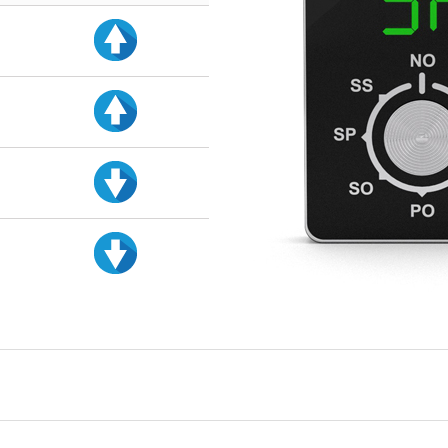
d
d
d
d