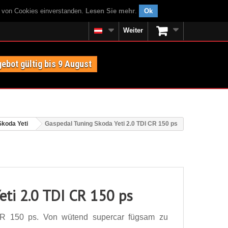
g von Cookies einverstanden.
Lesen Sie mehr
.
Ok
Weiter
ebot gültig bis 9 August
Skoda Yeti
Gaspedal Tuning Skoda Yeti 2.0 TDI CR 150 ps
eti 2.0 TDI CR 150 ps
CR 150 ps. Von wütend supercar fügsam zu