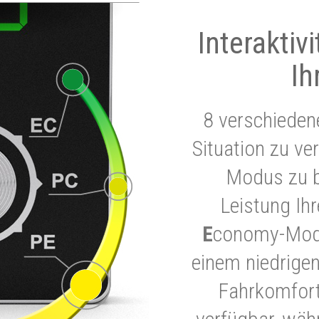
Interaktiv
Ih
8 verschieden
Situation zu ve
Modus zu b
Leistung Ih
E
conomy-Modu
einem niedrigen
Fahrkomfort.