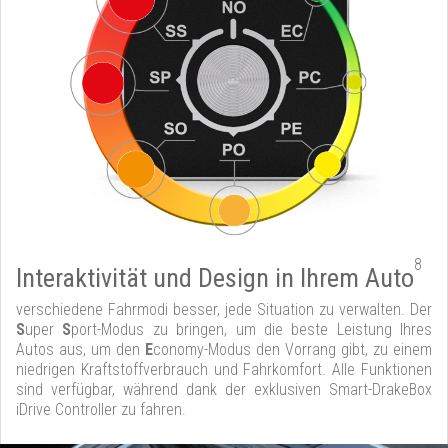
8
Interaktivität und Design in Ihrem Auto
verschiedene Fahrmodi besser, jede Situation zu verwalten. Der
S
uper
S
port-Modus zu bringen, um die beste Leistung Ihres
Autos aus, um den
E
conomy-Modus den Vorrang gibt, zu einem
niedrigen Kraftstoffverbrauch und Fahrkomfort. Alle Funktionen
sind verfügbar, während dank der exklusiven Smart-DrakeBox
iDrive Controller zu fahren.