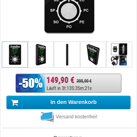
149,90 €
300,00 €
Läuft in
3
t
:
13
S
:
35
m
:
20
s
In den Warenkorb
Versand kostenfrei!