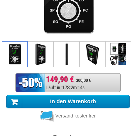
149,90 €
300,00 €
Läuft in
:
17
S
:
2
m
:
13
s
In den Warenkorb
Versand kostenfrei!