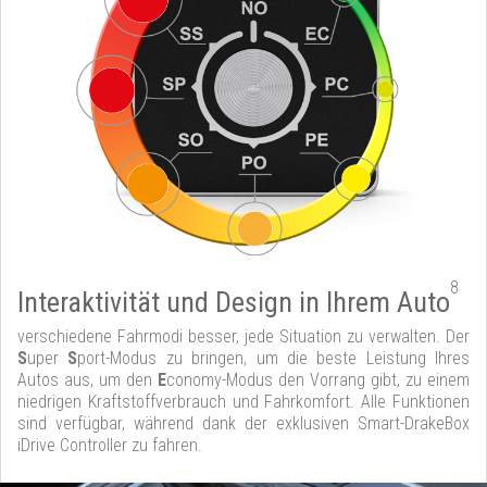
8
Interaktivität und Design in Ihrem Auto
verschiedene Fahrmodi besser, jede Situation zu verwalten. Der
S
uper
S
port-Modus zu bringen, um die beste Leistung Ihres
Autos aus, um den
E
conomy-Modus den Vorrang gibt, zu einem
niedrigen Kraftstoffverbrauch und Fahrkomfort. Alle Funktionen
sind verfügbar, während dank der exklusiven Smart-DrakeBox
iDrive Controller zu fahren.