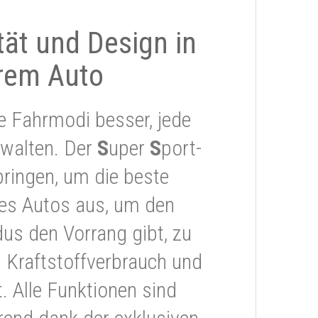
ität und Design in
rem Auto
e Fahrmodi besser, jede
rwalten. Der
S
uper
S
port-
ringen, um die beste
res Autos aus, um den
s den Vorrang gibt, zu
 Kraftstoffverbrauch und
 Alle Funktionen sind