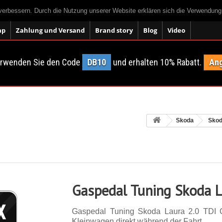
 verbessern. Durch die Nutzung unserer Website erklären sich die Verwendun
ap
Zahlung und Versand
Brand story
Blog
Video
erwenden Sie den Code
DB10
und erhalten 10% Rabatt.
Ang
Skoda
Skod
Gaspedal Tuning Skoda L
Gaspedal Tuning Skoda Laura 2.0 TDI 
Kleinwagen direkt während der Fahrt.