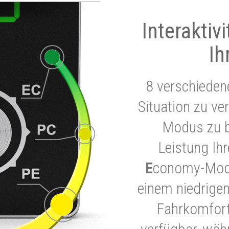
Interaktiv
Ih
8 verschieden
Situation zu ve
Modus zu b
Leistung Ih
E
conomy-Modu
einem niedrigen
Fahrkomfort.