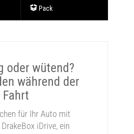
Pack
g oder wütend?
den während der
Fahrt
chen für Ihr Auto mit
 DrakeBox iDrive, ein