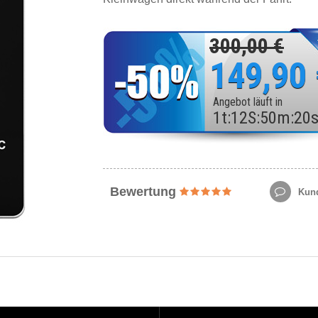
300,00 €
149,90
Angebot läuft in
1
t
:
12
S
:
50
m
:
18
Bewertung
Kund