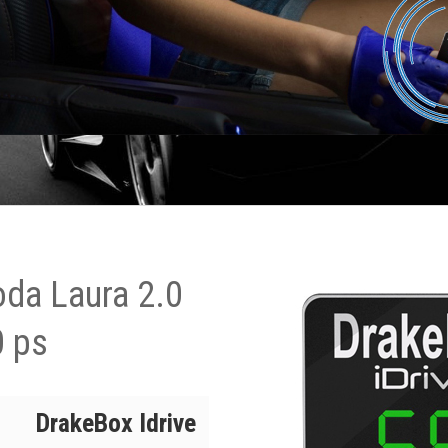
oda Laura 2.0
0 ps
DrakeBox Idrive