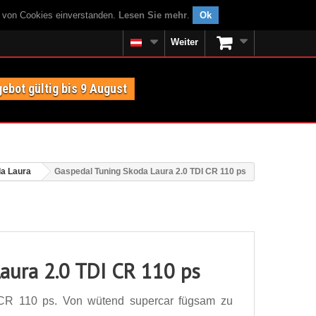
g von Cookies einverstanden.
Lesen Sie mehr
.
Ok
Weiter
ebot gültig bis 9 August
a Laura
Gaspedal Tuning Skoda Laura 2.0 TDI CR 110 ps
aura 2.0 TDI CR 110 ps
CR 110 ps. Von wütend supercar fügsam zu