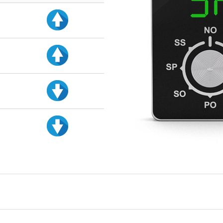
d
d
d
d