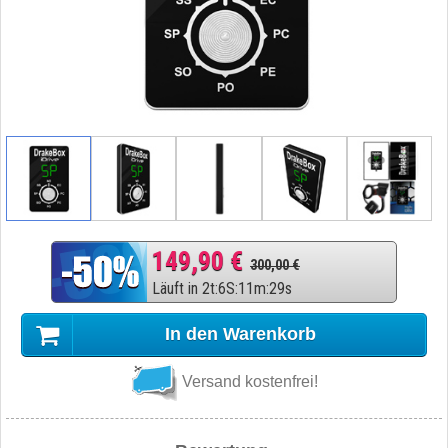
149,90 €
300,00 €
Läuft in
2
t
:
6
S
:
11
m
:
28
s
In den Warenkorb
Versand kostenfrei!