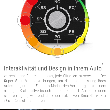
8
Interaktivität und Design in Ihrem Auto
verschiedene Fahrmodi besser, jede Situation zu verwalten. Der
S
uper
S
port-Modus zu bringen, um die beste Leistung Ihres
Autos aus, um den
E
conomy-Modus den Vorrang gibt, zu einem
niedrigen Kraftstoffverbrauch und Fahrkomfort. Alle Funktionen
sind verfügbar, während dank der exklusiven Smart-DrakeBox
iDrive Controller zu fahren.