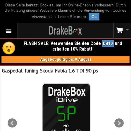
Diese Seite benutzt Cookies, um Ihr Online-Erlebnis verbessern. Durch
die Nutzung unserer Website erklären sich die Verwendung von Cookies
einverstanden.
Lesen Sie mehr
.
Ok
FLASH SALE: Verwenden Sie den Code
und
DB10
erhalten 10% Rabatt.
Angebot gültig bis 9 August
Gaspedal Tuning Skoda Fabia 1.6 TDI 90 ps