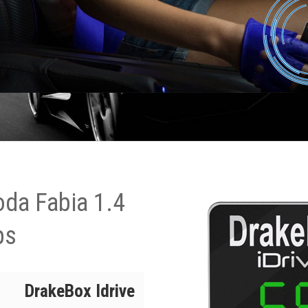
oda Fabia 1.4
ps
DrakeBox Idrive