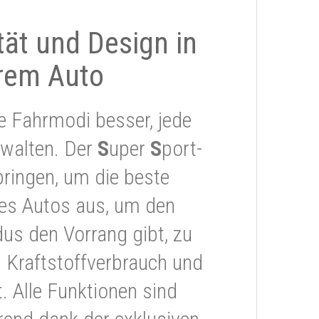
ität und Design in
rem Auto
e Fahrmodi besser, jede
rwalten. Der
S
uper
S
port-
ringen, um die beste
res Autos aus, um den
s den Vorrang gibt, zu
 Kraftstoffverbrauch und
 Alle Funktionen sind