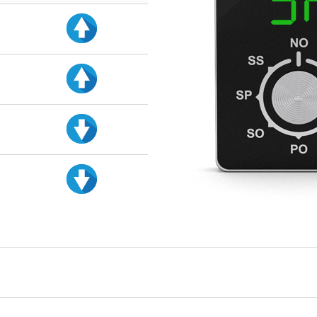
d
d
d
d