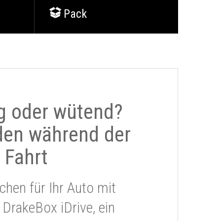
Pack
g oder wütend?
den während der
Fahrt
chen für Ihr Auto mit
 DrakeBox iDrive, ein