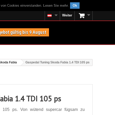
g von Cookies einverstanden.
Lesen Sie mehr
.
Ok
Weiter
ebot gültig bis 9 August
Skoda Fabia
Gaspedal Tuning Skoda Fabia 1.4 TDI 105 ps
abia 1.4 TDI 105 ps
I 105 ps. Von wütend supercar fügsam zu