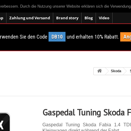
 verbessern. Durch die Nutzung unserer Website erklären sich die Verwendun
ap
Zahlung und Versand
Brand story
Blog
Video
erwenden Sie den Code
DB10
und erhalten 10% Rabatt.
Ang
Skoda
Gaspedal Tuning Skoda F
Gaspedal Tuning Skoda Fabia 1.4 TD
Kleinwagen direkt während der Fahrt.