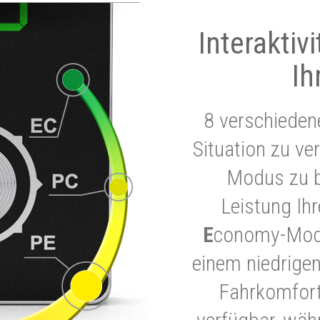
Interaktiv
Ih
8 verschieden
Situation zu ve
Modus zu b
Leistung Ih
E
conomy-Modu
einem niedrigen
Fahrkomfort.