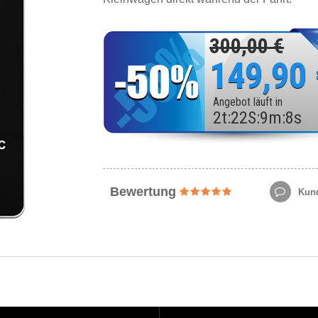
300,00 €
149,90
Angebot läuft in
2
t
:
22
S
:
9
m
:
6
s
Bewertung
Kund