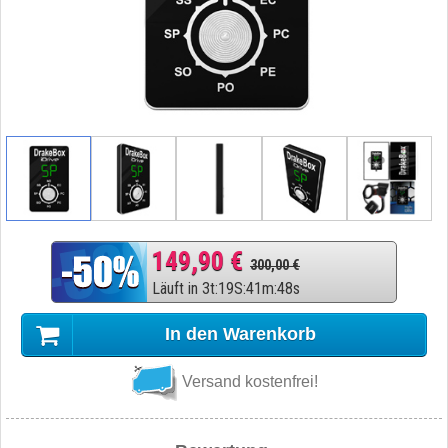
149,90 €
300,00 €
Läuft in
3
t
:
19
S
:
41
m
:
47
s
In den Warenkorb
Versand kostenfrei!