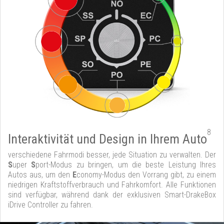
8
Interaktivität und Design in Ihrem Auto
verschiedene Fahrmodi besser, jede Situation zu verwalten. Der
S
uper
S
port-Modus zu bringen, um die beste Leistung Ihres
Autos aus, um den
E
conomy-Modus den Vorrang gibt, zu einem
niedrigen Kraftstoffverbrauch und Fahrkomfort. Alle Funktionen
sind verfügbar, während dank der exklusiven Smart-DrakeBox
iDrive Controller zu fahren.