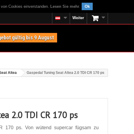
g von Cookies einverstanden.
Lesen Sie mehr
.
Ok
Weiter
ebot gültig bis 9 August
Seat Altea
Gaspedal Tuning Seat Altea 2.0 TDI CR 170 ps
tea 2.0 TDI CR 170 ps
CR 170 ps. Von wütend supercar fügsam zu