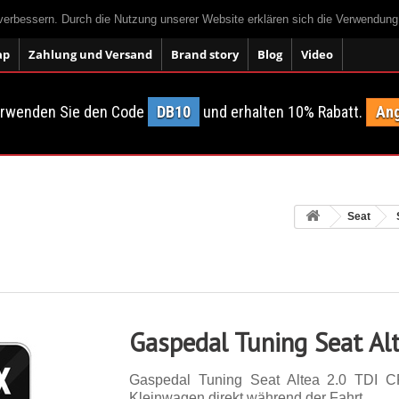
 verbessern. Durch die Nutzung unserer Website erklären sich die Verwendun
ap
Zahlung und Versand
Brand story
Blog
Video
erwenden Sie den Code
DB10
und erhalten 10% Rabatt.
Ang
Seat
Gaspedal Tuning Seat Al
Gaspedal Tuning Seat Altea 2.0 TDI 
Kleinwagen direkt während der Fahrt.