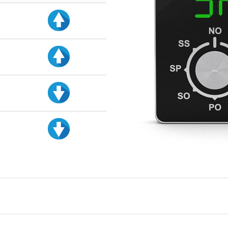
d
d
d
d