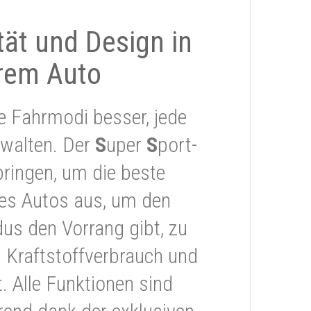
ität und Design in
rem Auto
e Fahrmodi besser, jede
rwalten. Der
S
uper
S
port-
ringen, um die beste
res Autos aus, um den
s den Vorrang gibt, zu
 Kraftstoffverbrauch und
 Alle Funktionen sind