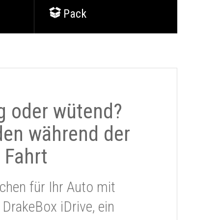
Pack
g oder wütend?
den während der
Fahrt
chen für Ihr Auto mit
 DrakeBox iDrive, ein