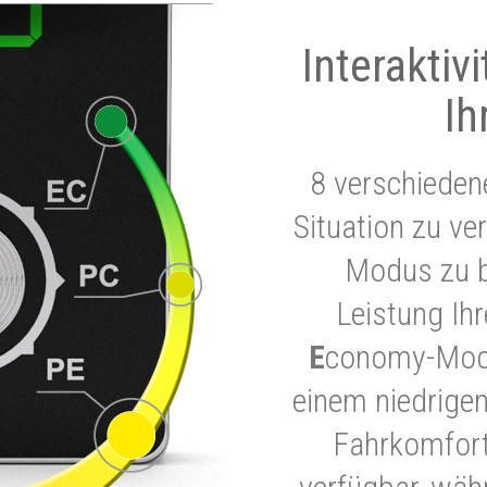
Interaktiv
Ih
8 verschieden
Situation zu ve
Modus zu b
Leistung Ih
E
conomy-Modu
einem niedrigen
Fahrkomfort.