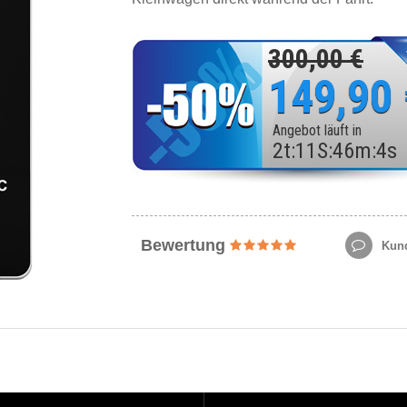
300,00 €
149,90
Angebot läuft in
2
t
:
11
S
:
46
m
:
2
s
Bewertung
Kund