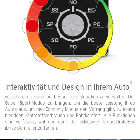
8
Interaktivität und Design in Ihrem Auto
verschiedene Fahrmodi besser, jede Situation zu verwalten. Der
S
uper
S
port-Modus zu bringen, um die beste Leistung Ihres
Autos aus, um den
E
conomy-Modus den Vorrang gibt, zu einem
niedrigen Kraftstoffverbrauch und Fahrkomfort. Alle Funktionen
sind verfügbar, während dank der exklusiven Smart-DrakeBox
iDrive Controller zu fahren.