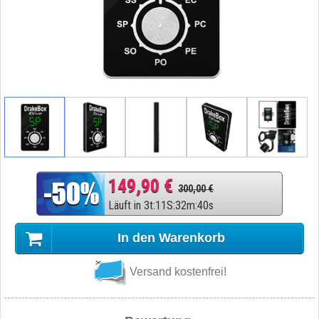
149,90 €
300,00 €
Läuft in
3
t
:
11
S
:
32
m
:
39
s
In den Warenkorb
Versand kostenfrei!