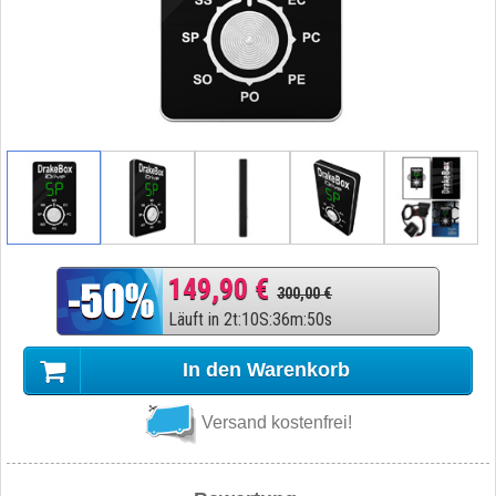
149,90 €
300,00 €
Läuft in
2
t
:
10
S
:
36
m
:
49
s
In den Warenkorb
Versand kostenfrei!