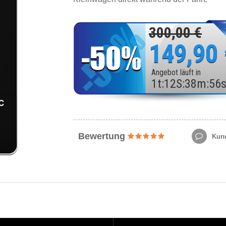
300,00 €
149,90
Angebot läuft in
1
t
:
12
S
:
38
m
:
54
Bewertung
Kund