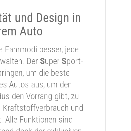
ität und Design in
rem Auto
e Fahrmodi besser, jede
rwalten. Der
S
uper
S
port-
ringen, um die beste
res Autos aus, um den
s den Vorrang gibt, zu
 Kraftstoffverbrauch und
 Alle Funktionen sind