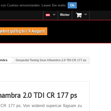
g von Cookies einverstanden.
Lesen Sie mehr
.
Ok
Weiter
ebot gültig bis 9 August
ambra
Gaspedal Tuning Seat Alhambra 2.0 TDI CR 177 ps
hambra 2.0 TDI CR 177 ps
 CR 177 ps. Von wütend supercar fügsam zu