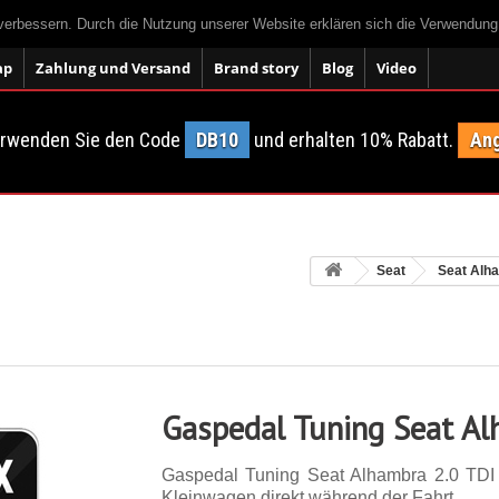
 verbessern. Durch die Nutzung unserer Website erklären sich die Verwendun
ap
Zahlung und Versand
Brand story
Blog
Video
erwenden Sie den Code
DB10
und erhalten 10% Rabatt.
Ang
Seat
Seat Alh
Gaspedal Tuning Seat Al
Gaspedal Tuning Seat Alhambra 2.0 TDI
Kleinwagen direkt während der Fahrt.