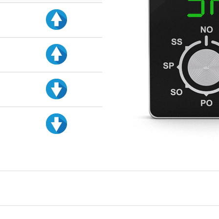
d
d
d
d