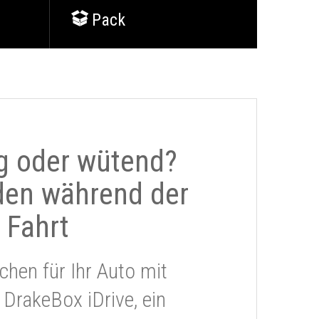
Pack
g oder wütend?
den während der
Fahrt
chen für Ihr Auto mit
 DrakeBox iDrive, ein