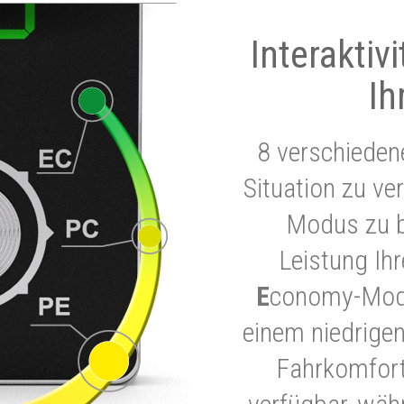
Interaktiv
Ih
8 verschieden
Situation zu ve
Modus zu b
Leistung Ih
E
conomy-Modu
einem niedrigen
Fahrkomfort.